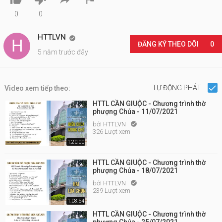
0
0
HTTLVN

ĐĂNG KÝ THEO DÕI
0
5 năm trước đây
TỰ ĐỘNG PHÁT
Video xem tiếp theo:
HTTL CẦN GIUỘC - Chương trình thờ
phượng Chúa - 11/07/2021
bởi
HTTLVN

326 Lượt xem
1:20:00
HTTL CẦN GIUỘC - Chương trình thờ
phượng Chúa - 18/07/2021
bởi
HTTLVN

239 Lượt xem
1:08:54
HTTL CẦN GIUỘC - Chương trình thờ