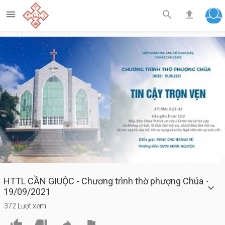



Play
Video
HTTL CẦN GIUỘC - Chương trình thờ phượng Chúa -
19/09/2021
372 Lượt xem



