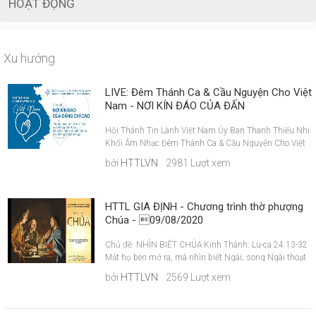
HOẠT ĐỘNG
Xu hướng
LIVE: Đêm Thánh Ca & Cầu Nguyện Cho Việt
Nam - NƠI KÍN ĐÁO CỦA ĐẤN
Hội Thánh Tin Lành Việt Nam Ủy Ban Thanh Thiếu Nhi
Khối Âm Nhạc Đêm Thánh Ca & Cầu Nguyện Cho Việt
Nam Chủ đề: NƠI KÍN ĐÁO CỦA ĐẤNG CHÍ CAO Người
bởi
HTTLVN
2981 Lượt xem
nào ở nơi kín-đáo của Đấng Chí-Cao, Sẽ được hằng ở
dưới bóng của Đấng Toàn-Năng. [Thi-thiên 91:1] Diễn
giả: MS Thái Phước Trường Hội Trưởng Hội Thánh Tin
HTTL GIA ĐỊNH - Chương trình thờ phượng
Lành Việt Nam Chương trình sẽ được truyền hình trực
Chúa - 09/08/2020
tiếp vào lúc 19:00 thứ 7 ngày 15.08.2020 trên các
kênh: - https://httlvn.org - https://httlvn.com -
https://facebook.com/to
Chủ đề: NHÌN BIẾT CHÚA Kinh Thánh: Lu-ca 24:13-32
Mắt họ bèn mở ra, mà nhìn biết Ngài; song Ngài thoạt
biến đi không thấy. Lu-ca 24:31 Diễn giả: MSNC Đỗ
bởi
HTTLVN
2569 Lượt xem
Ngọc Hòa - Phụ tá Quản nhiệm Hội Thánh HDCT: Chấp
sự Lý Ngọc Hương