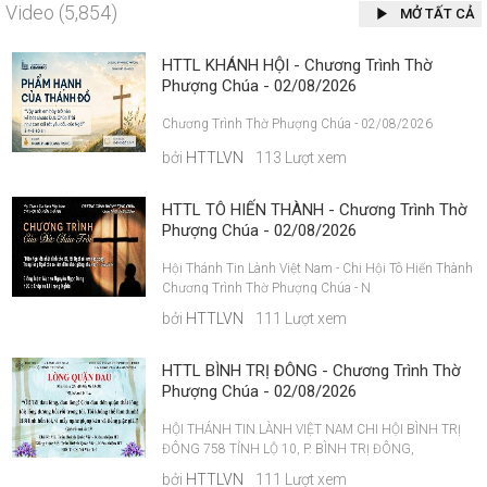
Video (5,854)
MỞ TẤT CẢ
HTTL KHÁNH HỘI - Chương Trình Thờ
Phượng Chúa - 02/08/2026
Chương Trình Thờ Phượng Chúa - 02/08/2026
bởi
HTTLVN
113 Lượt xem
HTTL TÔ HIẾN THÀNH - Chương Trình Thờ
Phượng Chúa - 02/08/2026
Hội Thánh Tin Lành Việt Nam - Chi Hội Tô Hiến Thành
Chương Trình Thờ Phượng Chúa - N
bởi
HTTLVN
111 Lượt xem
HTTL BÌNH TRỊ ĐÔNG - Chương Trình Thờ
Phượng Chúa - 02/08/2026
HỘI THÁNH TIN LÀNH VIỆT NAM CHI HỘI BÌNH TRỊ
ĐÔNG 758 TỈNH LỘ 10, P. BÌNH TRỊ ĐÔNG,
bởi
HTTLVN
111 Lượt xem