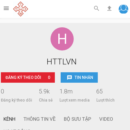



HTTLVN
ĐĂNG KÝ THEO DÕI
0
TIN NHẮN
0
5.9k
1.8m
65
Đăng ký theo dõi
Chia sẻ
Lượt xem media
Lượt thích
KÊNH
THÔNG TIN VỀ
BỘ SƯU TẬP
VIDEO