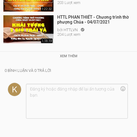
203 Lượt xem
1:22:32
HTTL PHAN THIẾT - Chương trình thờ
phượng Chúa - 04/07/2021
bởi
HTTLVN

204 Lượt xem
1:18:19
XEM THÊM
0 BÌNH LUẬN VÀ 0 TRẢ LỜI