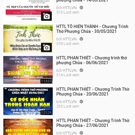
phượng Chúa - 14/03/2021
bởi
HTTLVN

515 Lượt xem

HTTL TÔ HIẾN THÀNH - Chương Trình
Thờ Phượng Chúa - 30/05/2021
bởi
HTTLVN

359 Lượt xem

HTTL PHAN THIẾT - Chương trình thờ
phượng Chúa - 06/06/2021
bởi
HTTLVN

314 Lượt xem
1:13:57
HTTL PHAN THIẾT - Chương Trình Thờ
Phượng Chúa - 20/06/2021
bởi
HTTLVN

235 Lượt xem
1:25:26
HTTL PHAN THIẾT - Chương Trình Thờ
Phượng Chúa - 27/06/2021
bởi
HTTLVN
