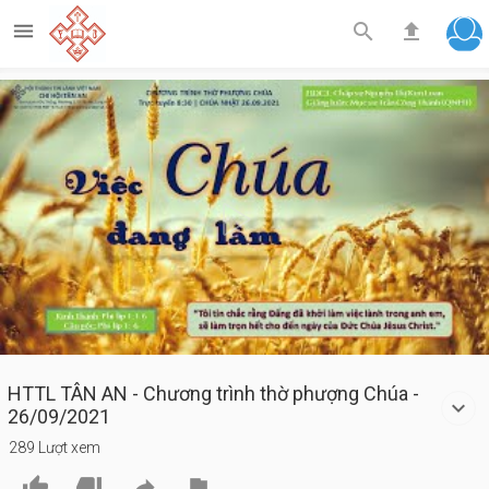



Play
Video
HTTL TÂN AN - Chương trình thờ phượng Chúa -
26/09/2021
289 Lượt xem



