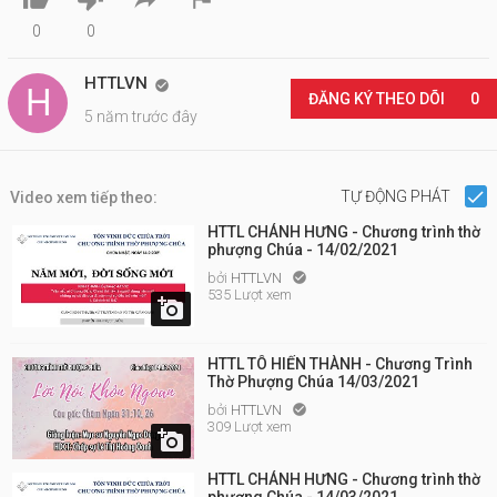
0
0
HTTLVN

ĐĂNG KÝ THEO DÕI
0
5 năm trước đây
TỰ ĐỘNG PHÁT
Video xem tiếp theo:
HTTL CHÁNH HƯNG - Chương trình thờ
phượng Chúa - 14/02/2021
bởi
HTTLVN

535 Lượt xem

HTTL TÔ HIẾN THÀNH - Chương Trình
Thờ Phượng Chúa 14/03/2021
bởi
HTTLVN

309 Lượt xem

HTTL CHÁNH HƯNG - Chương trình thờ