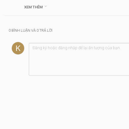

XEM THÊM
Thể loại :
Tiền Giang
0 BÌNH LUẬN VÀ 0 TRẢ LỜI