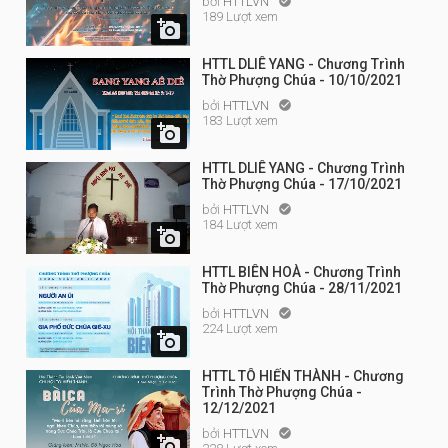
bởi
HTTLVN

189 Lượt xem

HTTL DLIÊ YANG - Chương Trình
Thờ Phượng Chúa - 10/10/2021
bởi
HTTLVN

183 Lượt xem

HTTL DLIÊ YANG - Chương Trình
Thờ Phượng Chúa - 17/10/2021
bởi
HTTLVN

184 Lượt xem

HTTL BIÊN HOÀ - Chương Trình
Thờ Phượng Chúa - 28/11/2021
bởi
HTTLVN

224 Lượt xem

HTTL TÔ HIẾN THÀNH - Chương
Trình Thờ Phượng Chúa -
12/12/2021
bởi
HTTLVN

