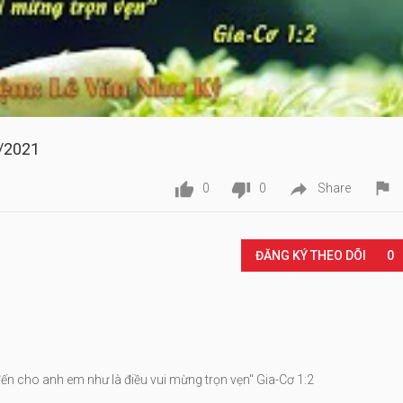
9/2021




0
0
Share
Play
ĐĂNG KÝ THEO DÕI
0
đến cho anh em như là điều vui mừng trọn vẹn" Gia-Cơ 1:2