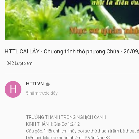
HTTL CAI LẬY - Chương trình thờ phượng Chúa - 26/0
342 Lượt xem
HTTLVN

5 năm trước đây
TRƯỞNG THÀNH TRONG NGHỊCH CẢNH
KINH THÁNH: Gia-Cơ 1:2-12
Câu gốc: "Hỡi anh em, hãy coi sự thử thách trăm bề thoạt 
Diễn giả: Mục sư quản nhiệm Lê Văn Như Kỷ