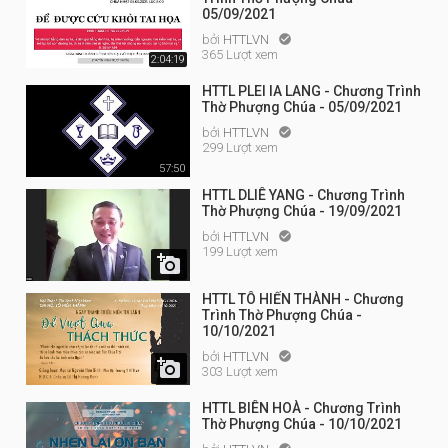
05/09/2021
bởi
HTTLVN

365 Lượt xem
2:04:19
HTTL PLEI IA LANG - Chương Trình
Thờ Phượng Chúa - 05/09/2021
bởi
HTTLVN

299 Lượt xem
57:50
HTTL DLIÊ YANG - Chương Trình
Thờ Phượng Chúa - 19/09/2021
bởi
HTTLVN

199 Lượt xem

HTTL TÔ HIẾN THÀNH - Chương
Trình Thờ Phượng Chúa -
10/10/2021
bởi
HTTLVN


303 Lượt xem
HTTL BIÊN HOÀ - Chương Trình
Thờ Phượng Chúa - 10/10/2021