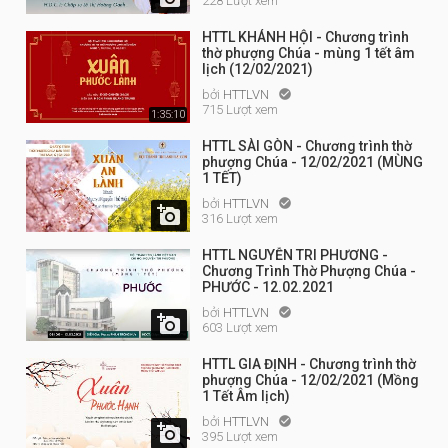
228 Lượt xem
HTTL KHÁNH HỘI - Chương trình
thờ phượng Chúa - mùng 1 tết âm
lịch (12/02/2021)
bởi
HTTLVN

715 Lượt xem
1:35:10
HTTL SÀI GÒN - Chương trình thờ
phượng Chúa - 12/02/2021 (MÙNG
1 TẾT)
bởi
HTTLVN


316 Lượt xem
HTTL NGUYỄN TRI PHƯƠNG -
Chương Trình Thờ Phượng Chúa -
PHƯỚC - 12.02.2021
bởi
HTTLVN


603 Lượt xem
HTTL GIA ĐỊNH - Chương trình thờ
phượng Chúa - 12/02/2021 (Mồng
1 Tết Âm lịch)
bởi
HTTLVN


395 Lượt xem