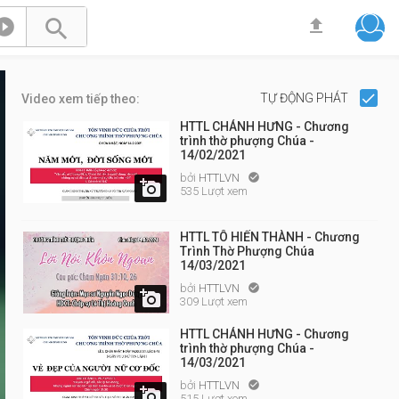



TỰ ĐỘNG PHÁT
Video xem tiếp theo:
HTTL CHÁNH HƯNG - Chương
trình thờ phượng Chúa -
14/02/2021
bởi
HTTLVN


535 Lượt xem
HTTL TÔ HIẾN THÀNH - Chương
Trình Thờ Phượng Chúa
14/03/2021
bởi
HTTLVN


309 Lượt xem
HTTL CHÁNH HƯNG - Chương
trình thờ phượng Chúa -
14/03/2021
bởi
HTTLVN


515 Lượt xem