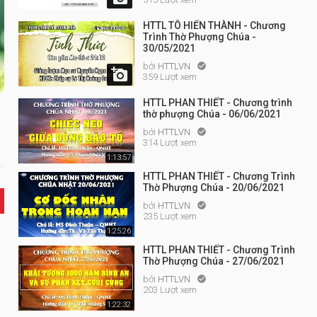
HTTL TÔ HIẾN THÀNH - Chương
Trình Thờ Phượng Chúa -
30/05/2021
bởi
HTTLVN


359 Lượt xem
HTTL PHAN THIẾT - Chương trình
thờ phượng Chúa - 06/06/2021
bởi
HTTLVN

314 Lượt xem
1:13:57
HTTL PHAN THIẾT - Chương Trình
Thờ Phượng Chúa - 20/06/2021
bởi
HTTLVN

235 Lượt xem
1:25:26
HTTL PHAN THIẾT - Chương Trình
Thờ Phượng Chúa - 27/06/2021
bởi
HTTLVN

203 Lượt xem
1:22:32