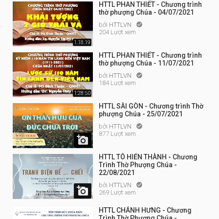
HTTL PHAN THIẾT - Chương trình
thờ phượng Chúa - 04/07/2021
bởi
HTTLVN

204 Lượt xem
1:18:19
HTTL PHAN THIẾT - Chương trình
thờ phượng Chúa - 11/07/2021
bởi
HTTLVN

184 Lượt xem
1:28:50
HTTL SÀI GÒN - Chương trình Thờ
phượng Chúa - 25/07/2021
bởi
HTTLVN

877 Lượt xem

HTTL TÔ HIẾN THÀNH - Chương
Trình Thờ Phượng Chúa -
22/08/2021
bởi
HTTLVN


269 Lượt xem
HTTL CHÁNH HƯNG - Chương
Trình Thờ Phượng Chúa -