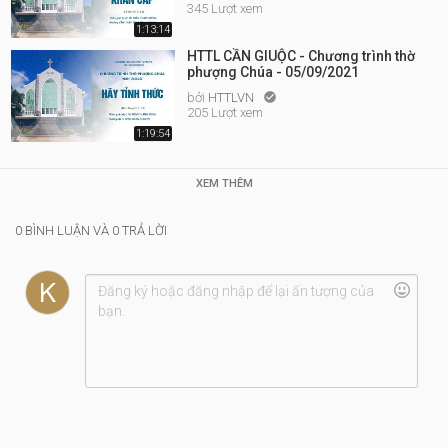
345 Lượt xem
1:13:14
HTTL CẦN GIUỘC - Chương trình thờ
phượng Chúa - 05/09/2021
bởi
HTTLVN

205 Lượt xem
1:19:54
XEM THÊM
0 BÌNH LUẬN VÀ 0 TRẢ LỜI