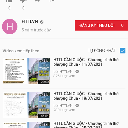
0
0
HTTLVN

ĐĂNG KÝ THEO DÕI
0
5 năm trước đây
TỰ ĐỘNG PHÁT
Video xem tiếp theo:
HTTL CẦN GIUỘC - Chương trình thờ
phượng Chúa - 11/07/2021
bởi
HTTLVN

326 Lượt xem
1:20:00
HTTL CẦN GIUỘC - Chương trình thờ
phượng Chúa - 18/07/2021
bởi
HTTLVN

239 Lượt xem
1:08:54
HTTL CẦN GIUỘC - Chương trình thờ