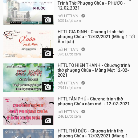
Trình Thờ Phượng Chúa - PHƯỚC -
12.02.2021
bởi
HTTLVN


603 Lượt xem
HTTL GIA ĐỊNH - Chương trình thờ
phượng Chúa - 12/02/2021 (Mồng 1 Tết
Âm lịch)
bởi
HTTLVN


395 Lượt xem
HTTL TÔ HIẾN THÀNH - Chương trình
thờ phượng Chúa - Mùng Một 12-02-
2021
bởi
HTTLVN


294 Lượt xem
HTTL TÂN PHÚ - Chương trình thờ
phượng Chúa năm mới - 12-02-2021
bởi
HTTLVN

246 Lượt xem

HTTL THỦ ĐỨC - Chương trình thờ
phượng Chúa - 12/02/2021 (Mùng 1