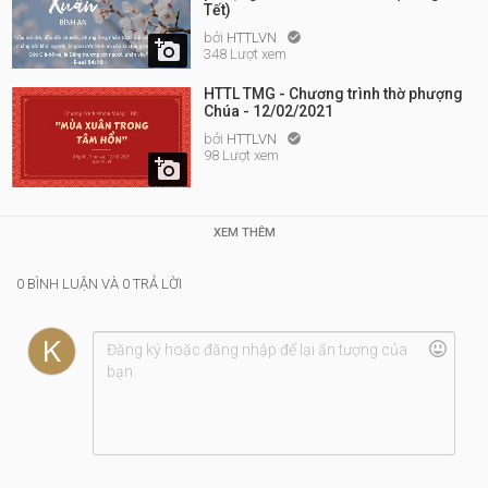
Tết)
bởi
HTTLVN


348 Lượt xem
HTTL TMG - Chương trình thờ phượng
Chúa - 12/02/2021
bởi
HTTLVN

98 Lượt xem

XEM THÊM
0 BÌNH LUẬN VÀ 0 TRẢ LỜI