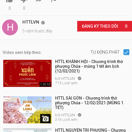
0
0
HTTLVN

ĐĂNG KÝ THEO DÕI
0
5 năm trước đây
TỰ ĐỘNG PHÁT
Video xem tiếp theo:
HTTL KHÁNH HỘI - Chương trình thờ
phượng Chúa - mùng 1 tết âm lịch
(12/02/2021)
bởi
HTTLVN

715 Lượt xem
1:35:10
HTTL SÀI GÒN - Chương trình thờ
phượng Chúa - 12/02/2021 (MÙNG 1
TẾT)
bởi
HTTLVN


316 Lượt xem
HTTL NGUYỄN TRI PHƯƠNG - Chương