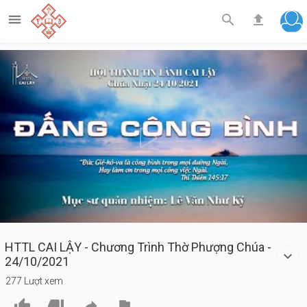



Play
Video
HTTL CAI LẬY - Chương Trình Thờ Phượng Chúa -
24/10/2021
277 Lượt xem



