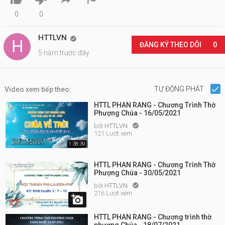
0
0
HTTLVN

ĐĂNG KÝ THEO DÕI
0
5 năm trước đây
TỰ ĐỘNG PHÁT
Video xem tiếp theo:
HTTL PHAN RANG - Chương Trình Thờ
Phượng Chúa - 16/05/2021
bởi
HTTLVN

121 Lượt xem
1:38:39
HTTL PHAN RANG - Chương Trình Thờ
Phượng Chúa - 30/05/2021
bởi
HTTLVN

216 Lượt xem

HTTL PHAN RANG - Chương trình thờ