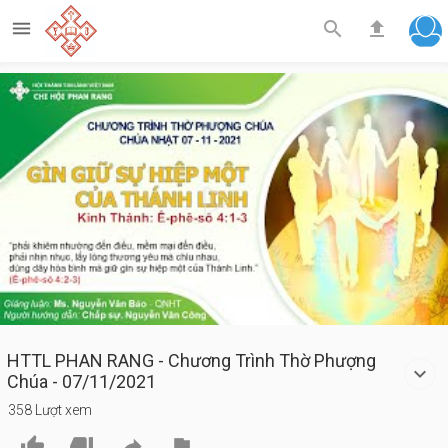



Play
Video
HTTL PHAN RANG - Chương Trình Thờ Phượng
Chúa - 07/11/2021
358 Lượt xem



