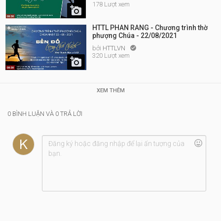
178 Lượt xem

HTTL PHAN RANG - Chương trình thờ
phượng Chúa - 22/08/2021
bởi
HTTLVN

320 Lượt xem

XEM THÊM
0 BÌNH LUẬN VÀ 0 TRẢ LỜI