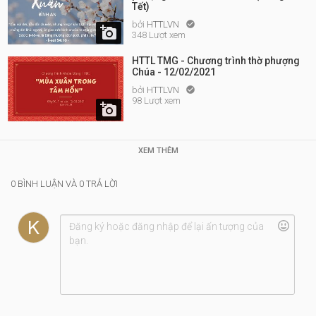
Tết)
bởi
HTTLVN


348 Lượt xem
HTTL TMG - Chương trình thờ phượng
Chúa - 12/02/2021
bởi
HTTLVN

98 Lượt xem

XEM THÊM
0 BÌNH LUẬN VÀ 0 TRẢ LỜI