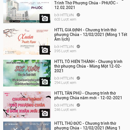
Trình Thờ Phượng Chúa - PHƯỚC -
12.02.2021
bởi
HTTLVN


603 Lượt xem
HTTL GIA ĐỊNH - Chương trình thờ
phượng Chúa - 12/02/2021 (Mồng 1 Tết
Âm lịch)
bởi
HTTLVN


395 Lượt xem
HTTL TÔ HIẾN THÀNH - Chương trình
thờ phượng Chúa - Mùng Một 12-02-
2021
bởi
HTTLVN


294 Lượt xem
HTTL TÂN PHÚ - Chương trình thờ
phượng Chúa năm mới - 12-02-2021
bởi
HTTLVN

246 Lượt xem

HTTL THỦ ĐỨC - Chương trình thờ
phượng Chúa - 12/02/2021 (Mùng 1