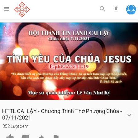



Play
Video
HTTL CAI LẬY - Chương Trình Thờ Phượng Chúa -
07/11/2021
352 Lượt xem



