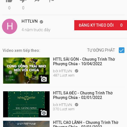
0
0
HTTLVN

ĐĂNG KÝ THEO DÕI
0
4 năm trước đây
TỰ ĐỘNG PHÁT
Video xem tiếp theo:
HTTL SÀI GÒN - Chương Trình Thờ
Phượng Chúa - 10/04/2022
bởi
HTTLVN

487 Lượt xem

HTTL SA ĐÉC - Chương Trình Thờ
Phượng Chúa - 02/01/2022
bởi
HTTLVN

370 Lượt xem

HTTL CAO LÃNH - Chương Trình Thờ