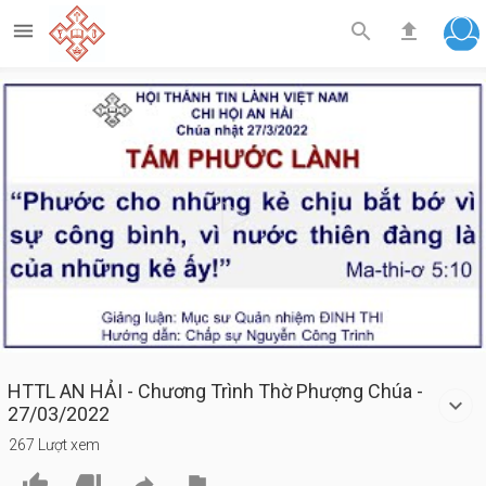



Play
Video
HTTL AN HẢI - Chương Trình Thờ Phượng Chúa -
27/03/2022
267 Lượt xem



