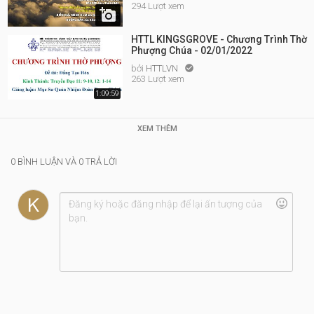
294 Lượt xem

HTTL KINGSGROVE - Chương Trình Thờ
Phượng Chúa - 02/01/2022
bởi
HTTLVN

263 Lượt xem
1:09:59
XEM THÊM
0 BÌNH LUẬN VÀ 0 TRẢ LỜI