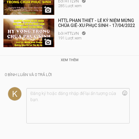
bởi
HTTLVN

285 Lượt xem

HTTL PHAN THIẾT - LỄ KỶ NIỆM MỪNG
CHÚA GIÊ-XU PHỤC SINH - 17/04/2022
bởi
HTTLVN

191 Lượt xem

XEM THÊM
0 BÌNH LUẬN VÀ 0 TRẢ LỜI