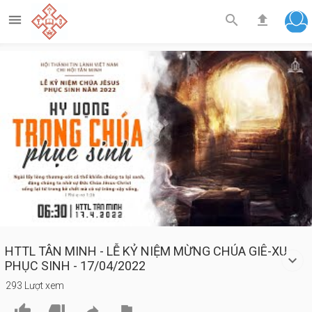



Play
Video
HTTL TÂN MINH - LỄ KỶ NIỆM MỪNG CHÚA GIÊ-XU
PHỤC SINH - 17/04/2022
293 Lượt xem



