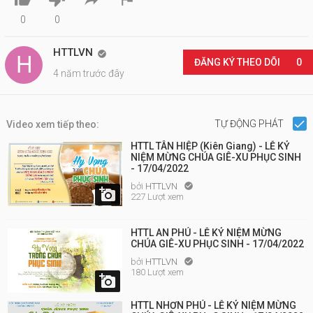
0
0
HTTLVN

ĐĂNG KÝ THEO DÕI
0
4 năm trước đây
TỰ ĐỘNG PHÁT
Video xem tiếp theo:
HTTL TÂN HIỆP (Kiên Giang) - LỄ KỶ
NIỆM MỪNG CHÚA GIÊ-XU PHỤC SINH
- 17/04/2022
bởi
HTTLVN


227 Lượt xem
HTTL AN PHÚ - LỄ KỶ NIỆM MỪNG
CHÚA GIÊ-XU PHỤC SINH - 17/04/2022
bởi
HTTLVN

180 Lượt xem

HTTL NHƠN PHÚ - LỄ KỶ NIỆM MỪNG