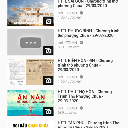
HTTL SÀI GÒN - Chương trình thờ
phượng Chúa - 29/03/2020
bởi
HTTLVN

1,057 Lượt xem

HTTL PHƯỚC BÌNH - Chương trình
thờ phượng Chúa - 29/03/2020
bởi
HTTLVN

670 Lượt xem

HTTL BIÊN HÒA - ĐN - Chương
trình thờ phượng Chúa -
29/03/2020
bởi
HTTLVN


1,667 Lượt xem
HTTL PHÚ THỌ HÒA - Chương
Trình Thờ Phượng Chúa -
29.03.2020
bởi
HTTLVN


539 Lượt xem
HTTL TÂN PHÚ - Chương trình Thờ
Phượng Chúa - 29-03-2020