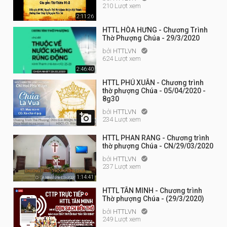
210 Lượt xem
2:11:26
HTTL HÒA HƯNG - Chương Trình
Thờ Phượng Chúa - 29/3/2020
bởi
HTTLVN

624 Lượt xem
2:46:40
HTTL PHÚ XUÂN - Chương trình
thờ phượng Chúa - 05/04/2020 -
8g30
bởi
HTTLVN


234 Lượt xem
HTTL PHAN RANG - Chương trình
thờ phượng Chúa - CN/29/03/2020
bởi
HTTLVN

237 Lượt xem
1:14:41
HTTL TÂN MINH - Chương trình
Thờ phượng Chúa - (29/3/2020)
bởi
HTTLVN

249 Lượt xem