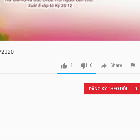
5/2020




1
0
Share
ĐĂNG KÝ THEO DÕI
0