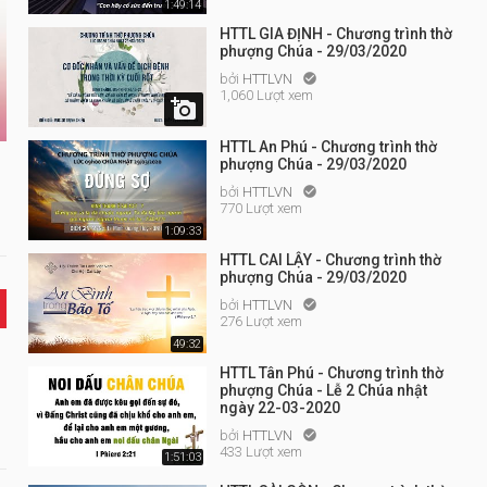
1:49:14
HTTL GIA ĐỊNH - Chương trình thờ
phượng Chúa - 29/03/2020
bởi
HTTLVN

1,060 Lượt xem

HTTL An Phú - Chương trình thờ
phượng Chúa - 29/03/2020
bởi
HTTLVN

770 Lượt xem
1:09:33
HTTL CAI LẬY - Chương trình thờ
phượng Chúa - 29/03/2020
bởi
HTTLVN

276 Lượt xem
49:32
HTTL Tân Phú - Chương trình thờ
phượng Chúa - Lễ 2 Chúa nhật
ngày 22-03-2020
bởi
HTTLVN

433 Lượt xem
1:51:03