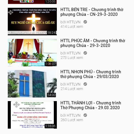
1:20:05
HTTL BẾN TRE - Chương trình thờ
phượng Chúa - CN-29-3-2020
bởi
HTTLVN

414 Lượt xem
59:24
HTTL PHÚC ÂM - Chương trình thờ
phượng Chúa - 29-3-2020
bởi
HTTLVN

273 Lượt xem
1:08:07
HTTL NHƠN PHÚ - Chương trình
thờ phượng Chúa - 29/03/2020
bởi
HTTLVN

214 Lượt xem
54:00
HTTL THÀNH LỢI - Chương trình
Thờ Phượng Chúa - 29.03.2020
bởi
HTTLVN

260 Lượt xem
1:16:06