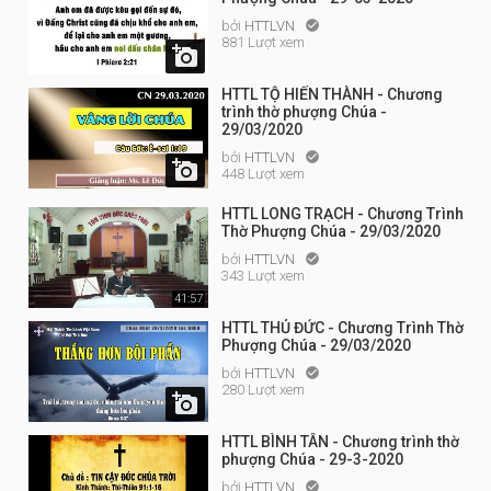
bởi
HTTLVN

881 Lượt xem

HTTL TỘ HIẾN THÀNH - Chương
trình thờ phượng Chúa -
29/03/2020
bởi
HTTLVN


448 Lượt xem
HTTL LONG TRẠCH - Chương Trình
Thờ Phượng Chúa - 29/03/2020
bởi
HTTLVN

343 Lượt xem
41:57
HTTL THỦ ĐỨC - Chương Trình Thờ
Phượng Chúa - 29/03/2020
bởi
HTTLVN

280 Lượt xem

HTTL BÌNH TÂN - Chương trình thờ
phượng Chúa - 29-3-2020
bởi
HTTLVN
