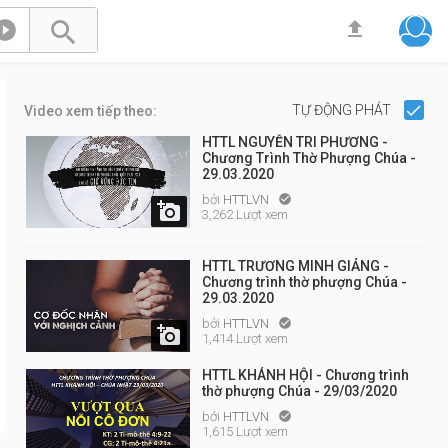



TỰ ĐỘNG PHÁT
Video xem tiếp theo:
HTTL NGUYỄN TRI PHƯƠNG -
Chương Trình Thờ Phượng Chúa -
29.03.2020
bởi
HTTLVN


3,262 Lượt xem
HTTL TRƯƠNG MINH GIẢNG -
Chương trình thờ phượng Chúa -
29.03.2020
bởi
HTTLVN


1,414 Lượt xem
HTTL KHÁNH HỘI - Chương trình
thờ phượng Chúa - 29/03/2020
bởi
HTTLVN

1,615 Lượt xem