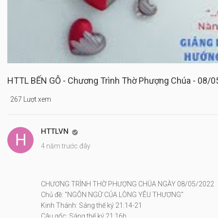
HTTL BẾN GỖ - Chương Trình Thờ Phượng Chúa - 08/0
267 Lượt xem
HTTLVN

4 năm trước đây
CHƯƠNG TRÌNH THỜ PHƯỢNG CHÚA NGÀY 08/05/2022
Chủ đề: "NGÔN NGỮ CỦA LÒNG YÊU THƯƠNG"
Kinh Thánh: Sáng thế ký 21:14-21
Câu gốc: Sáng thế ký 21:16b