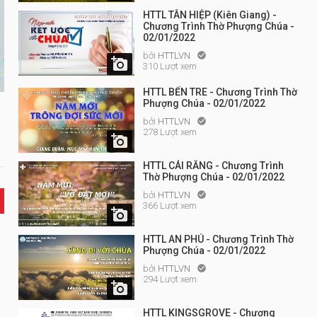
HTTL TÂN HIỆP (Kiên Giang) -
Chương Trình Thờ Phượng Chúa -
02/01/2022
bởi
HTTLVN


310 Lượt xem
HTTL BẾN TRE - Chương Trình Thờ
Phượng Chúa - 02/01/2022
bởi
HTTLVN

278 Lượt xem

HTTL CÁI RĂNG - Chương Trình
Thờ Phượng Chúa - 02/01/2022
bởi
HTTLVN

366 Lượt xem

HTTL AN PHÚ - Chương Trình Thờ
Phượng Chúa - 02/01/2022
bởi
HTTLVN

294 Lượt xem

HTTL KINGSGROVE - Chương