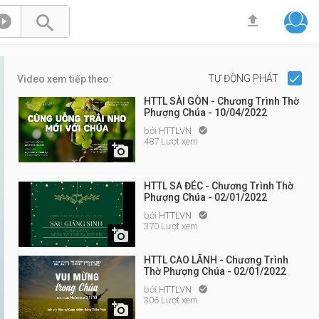



TỰ ĐỘNG PHÁT
Video xem tiếp theo:
HTTL SÀI GÒN - Chương Trình Thờ
Phượng Chúa - 10/04/2022
bởi
HTTLVN

487 Lượt xem

HTTL SA ĐÉC - Chương Trình Thờ
Phượng Chúa - 02/01/2022
bởi
HTTLVN

370 Lượt xem

HTTL CAO LÃNH - Chương Trình
Thờ Phượng Chúa - 02/01/2022
bởi
HTTLVN

306 Lượt xem
