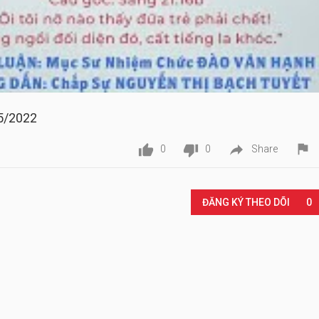
5/2022




0
0
Share
Play
ĐĂNG KÝ THEO DÕI
0