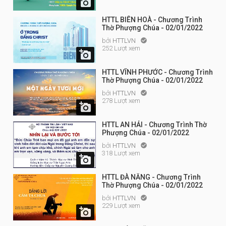

HTTL BIÊN HOÀ - Chương Trình
Thờ Phượng Chúa - 02/01/2022
bởi
HTTLVN

252 Lượt xem

HTTL VĨNH PHƯỚC - Chương Trình
Thờ Phượng Chúa - 02/01/2022
bởi
HTTLVN

278 Lượt xem

HTTL AN HẢI - Chương Trình Thờ
Phượng Chúa - 02/01/2022
bởi
HTTLVN

318 Lượt xem

HTTL ĐÀ NẴNG - Chương Trình
Thờ Phượng Chúa - 02/01/2022
bởi
HTTLVN

229 Lượt xem
