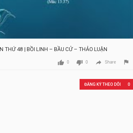
N THỨ 48 | BỒI LINH – BẦU CỬ – THẢO LUẬN




0
0
Share
Play
ĐĂNG KÝ THEO DÕI
0