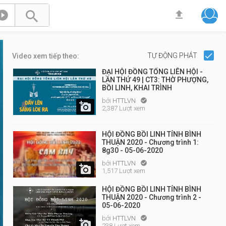



TỰ ĐỘNG PHÁT
Video xem tiếp theo:
ĐẠI HỘI ĐỒNG TỔNG LIÊN HỘI -
LẦN THỨ 49 | CT3: THỜ PHƯỢNG,
BỒI LINH, KHAI TRÌNH
bởi
HTTLVN


2,387 Lượt xem
HỘI ĐỒNG BỒI LINH TỈNH BÌNH
THUẬN 2020 - Chương trình 1:
8g30 - 05-06-2020
bởi
HTTLVN


1,517 Lượt xem
HỘI ĐỒNG BỒI LINH TỈNH BÌNH
THUẬN 2020 - Chương trình 2 -
05-06-2020
bởi
HTTLVN


238 Lượt xem