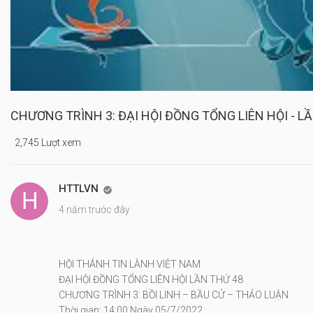
CHƯƠNG TRÌNH 3: ĐẠI HỘI ĐỒNG TỔNG LIÊN HỘI - LẦ
2,745 Lượt xem
HTTLVN

4 năm trước đây
HỘI THÁNH TIN LÀNH VIỆT NAM
ĐẠI HỘI ĐỒNG TỔNG LIÊN HỘI LẦN THỨ 48
CHƯƠNG TRÌNH 3: BỒI LINH – BẦU CỬ – THẢO LUẬN
Thời gian: 14:00 Ngày 05/7/2022