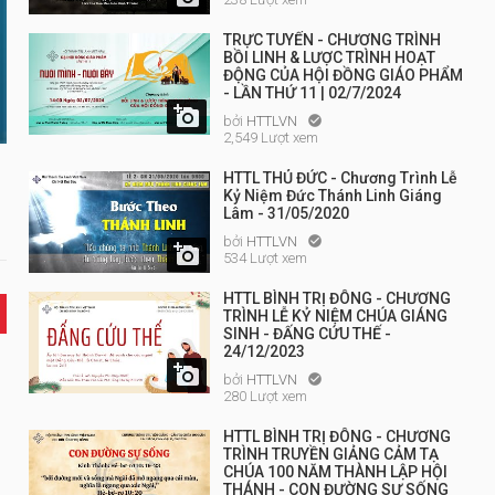
TRỰC TUYẾN - CHƯƠNG TRÌNH
BỒI LINH & LƯỢC TRÌNH HOẠT
ĐỘNG CỦA HỘI ĐỒNG GIÁO PHẨM
- LẦN THỨ 11 | 02/7/2024

bởi
HTTLVN

2,549 Lượt xem
HTTL THỦ ĐỨC - Chương Trình Lễ
Kỷ Niệm Đức Thánh Linh Giáng
Lâm - 31/05/2020
bởi
HTTLVN


534 Lượt xem
HTTL BÌNH TRỊ ĐÔNG - CHƯƠNG
TRÌNH LỄ KỶ NIỆM CHÚA GIÁNG
SINH - ĐẤNG CỨU THẾ -
24/12/2023

bởi
HTTLVN

280 Lượt xem
HTTL BÌNH TRỊ ĐÔNG - CHƯƠNG
TRÌNH TRUYỀN GIẢNG CẢM TẠ
CHÚA 100 NĂM THÀNH LẬP HỘI
THÁNH - CON ĐƯỜNG SỰ SỐNG