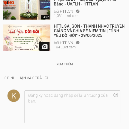
Bằng - UV.TLH - HTTLVN
bởi
HTTLVN

1,031 Lượt xem
34:42
HTTL SÀI GÒN - THÁNH NHẠC TRUYỀN
GIẢNG VÀ CHIA SẺ NIỀM TIN | "TÌNH
YÊU ĐỜI ĐỜI" - 29/06/2025
bởi
HTTLVN


184 Lượt xem
XEM THÊM
0 BÌNH LUẬN VÀ 0 TRẢ LỜI