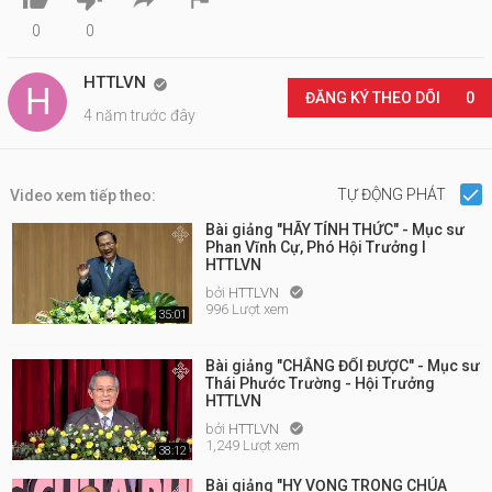
0
0
HTTLVN

ĐĂNG KÝ THEO DÕI
0
4 năm trước đây
TỰ ĐỘNG PHÁT
Video xem tiếp theo:
Bài giảng "HÃY TỈNH THỨC" - Mục sư
Phan Vĩnh Cự, Phó Hội Trưởng I
HTTLVN
bởi
HTTLVN

996 Lượt xem
35:01
Bài giảng "CHẲNG ĐỔI ĐƯỢC" - Mục sư
Thái Phước Trường - Hội Trưởng
HTTLVN
bởi
HTTLVN

1,249 Lượt xem
38:12
Bài giảng "HY VỌNG TRONG CHÚA