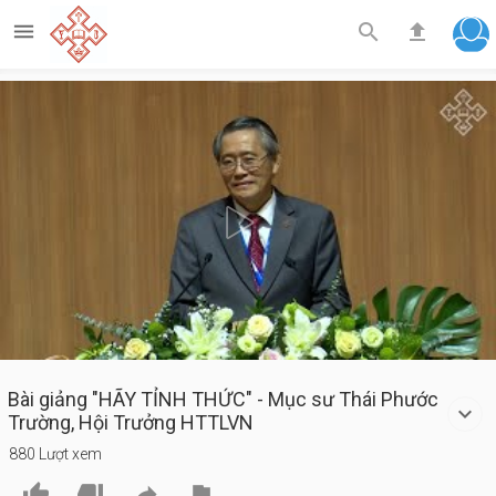



Play
Video
Bài giảng "HÃY TỈNH THỨC" - Mục sư Thái Phước
Trường, Hội Trưởng HTTLVN
880 Lượt xem



