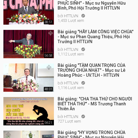
PHỤC SINH" - Mục sư Nguyễn Hữu
Bình, Phó Hội Trưởng II HTTLVN
bởi
HTTLVN

1,453 Lượt xem
38:51
Bài giảng "HÃY LÀM CÔNG VIỆC CHÚA"
- Mục sư Phan Quang Thiệu, Phó Hội
Trưởng II HTTLVN
bởi
HTTLVN

1,112 Lượt xem
56:58
Bài giảng "TẦM QUAN TRỌNG CỦA
TRƯỜNG CHÚA NHẬT" - Mục sư Lê
Hoàng Phúc - UV.TLH - HTTLVN
bởi
HTTLVN

1,116 Lượt xem
48:01
Bài giảng: "CHA THA THỨ CHO NGƯỜI
BIẾT THA THỨ" - MS Trương Thanh
Thiên Ân
bởi
HTTLVN

727 Lượt xem
56:21
Bài giảng "HY VỌNG TRONG CHÚA
PHỤC SINH" - Mục sư Nguyễn Hải