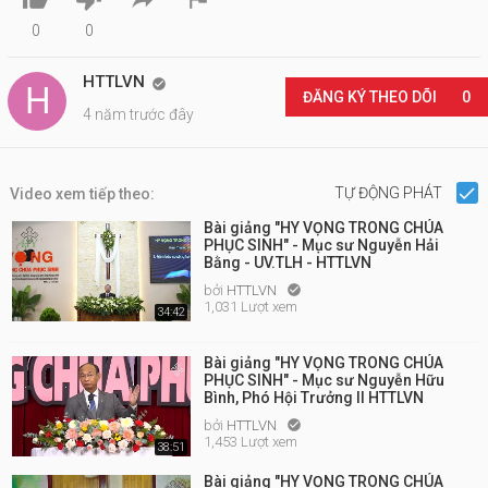
0
0
HTTLVN

ĐĂNG KÝ THEO DÕI
0
4 năm trước đây
TỰ ĐỘNG PHÁT
Video xem tiếp theo:
Bài giảng "HY VỌNG TRONG CHÚA
PHỤC SINH" - Mục sư Nguyễn Hải
Bằng - UV.TLH - HTTLVN
bởi
HTTLVN

1,031 Lượt xem
34:42
Bài giảng "HY VỌNG TRONG CHÚA
PHỤC SINH" - Mục sư Nguyễn Hữu
Bình, Phó Hội Trưởng II HTTLVN
bởi
HTTLVN

1,453 Lượt xem
38:51
Bài giảng "HY VỌNG TRONG CHÚA