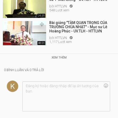
bởi
HTTLVN

548 Lượt xem
26:31
Bài giảng "TẦM QUAN TRỌNG CỦA
TRƯỜNG CHÚA NHẬT" - Mục sư Lê
Hoàng Phúc - UV.TLH - HTTLVN
bởi
HTTLVN

1,117 Lượt xem
48:01
XEM THÊM
0 BÌNH LUẬN VÀ 0 TRẢ LỜI