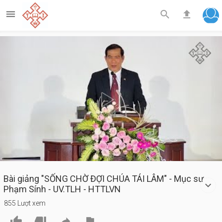



Play
Video
Bài giảng "SỐNG CHỜ ĐỢI CHÚA TÁI LÂM" - Mục sư
Phạm Sính - UV.TLH - HTTLVN
855 Lượt xem



