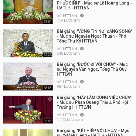
PHỤC SINH" - Mục sư Lê Hoàng Long -
UV.TLH - HTTLVN
bởi
HTTLVN

754 Lượt xem
33:01
Bài giảng "VỮNG TIN NƠI ĐẤNG SỐNG"
- Mục sư Nguyễn Ngọc Thuận - Phó
Tổng Thư Ký HTTLVN
bởi
HTTLVN

648 Lượt xem
32:23
Bài giảng "BƯỚC ĐI VỚI CHÚA" - Mục
sư Nguyễn Văn Ngọc, Tổng Thủ Quỹ
HTTLVN
bởi
HTTLVN

987 Lượt xem
38:58
Bài giảng "HÃY LÀM CÔNG VIỆC CHÚA"
- Mục sư Phan Quang Thiệu, Phó Hội
Trưởng II HTTLVN
bởi
HTTLVN

1,112 Lượt xem
56:58
Bài giảng "KẾT HIỆP VỚI CHÚA" - Mục
sư Y-Mah Liêng - UV.TLH - HTTLVN