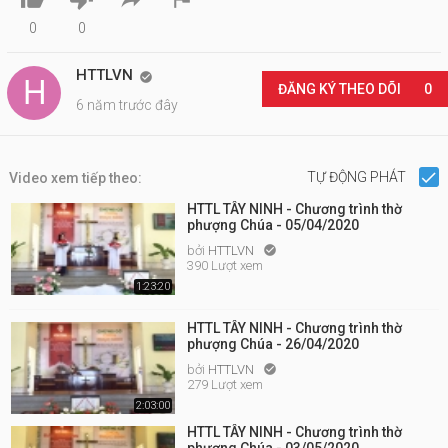
0
0
HTTLVN

ĐĂNG KÝ THEO DÕI
0
6 năm trước đây
TỰ ĐỘNG PHÁT
Video xem tiếp theo:
HTTL TÂY NINH - Chương trình thờ
phượng Chúa - 05/04/2020
bởi
HTTLVN

390 Lượt xem
1:23:20
HTTL TÂY NINH - Chương trình thờ
phượng Chúa - 26/04/2020
bởi
HTTLVN

279 Lượt xem
2:03:00
HTTL TÂY NINH - Chương trình thờ