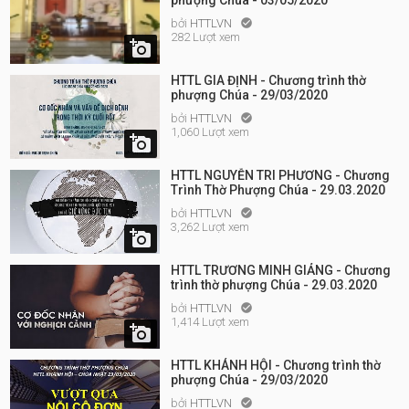
phượng Chúa - 03/05/2020
bởi
HTTLVN

282 Lượt xem

HTTL GIA ĐỊNH - Chương trình thờ
phượng Chúa - 29/03/2020
bởi
HTTLVN

1,060 Lượt xem

HTTL NGUYỄN TRI PHƯƠNG - Chương
Trình Thờ Phượng Chúa - 29.03.2020
bởi
HTTLVN

3,262 Lượt xem

HTTL TRƯƠNG MINH GIẢNG - Chương
trình thờ phượng Chúa - 29.03.2020
bởi
HTTLVN

1,414 Lượt xem

HTTL KHÁNH HỘI - Chương trình thờ
phượng Chúa - 29/03/2020
bởi
HTTLVN
