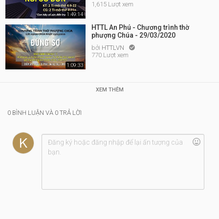
1,615 Lượt xem
1:49:14
HTTL An Phú - Chương trình thờ
phượng Chúa - 29/03/2020
bởi
HTTLVN

770 Lượt xem
1:09:33
XEM THÊM
0 BÌNH LUẬN VÀ 0 TRẢ LỜI