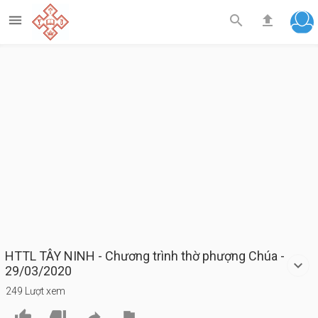



HTTL TÂY NINH - Chương trình thờ phượng Chúa -
29/03/2020
249 Lượt xem



