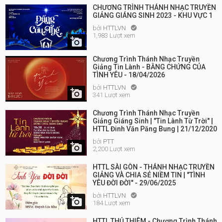
CHƯƠNG TRÌNH THÁNH NHẠC TRUYỀN
GIẢNG GIÁNG SINH 2023 - KHU VỰC 1
bởi
HTTLVN

1,983 Lượt xem

Chương Trình Thánh Nhạc Truyền
Giảng Tin Lành - BẰNG CHỨNG CỦA
TÌNH YÊU - 18/04/2026
bởi
HTTLVN


341 Lượt xem
Chương Trình Thánh Nhạc Truyền
Giảng Giáng Sinh | "Tin Lành Từ Trời" |
HTTL Đinh Văn Păng Bung | 21/12/2020
bởi
PTT

2,200 Lượt xem
HTTL SÀI GÒN - THÁNH NHẠC TRUYỀN
GIẢNG VÀ CHIA SẺ NIỀM TIN | "TÌNH
YÊU ĐỜI ĐỜI" - 29/06/2025
bởi
HTTLVN


184 Lượt xem
HTTL THỦ THIÊM - Chương Trình Thánh