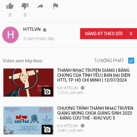




0
0
HTTLVN

ĐĂNG KÝ THEO DÕI
0
3 năm trước đây
TỰ ĐỘNG PHÁT
Video xem tiếp theo:
THÁNH NHẠC TRUYỀN GIẢNG | BẰNG
CHỨNG CỦA TÌNH YÊU | BAN ĐẠI DIỆN
HTTL TP. HỒ CHÍ MINH | 12/07/2024
bởi
HTTLVN


1,214 Lượt xem
CHƯƠNG TRÌNH THÁNH NHẠC TRUYỀN
GIẢNG MỪNG CHÚA GIÁNG SINH 2023
- ĐẤNG CỨU THẾ - KHU VỰC 5
bởi
HTTLVN


2,681 Lượt xem