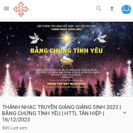



Play
Video
THÁNH NHẠC TRUYỀN GIẢNG GIÁNG SINH 2023 |
BẰNG CHỨNG TÌNH YÊU | HTTL TÂN HIỆP |
16/12/2023
845 Lượt xem