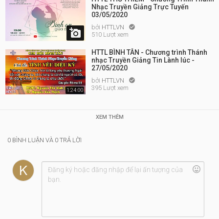
Nhạc Truyền Giảng Trực Tuyến
03/05/2020
bởi
HTTLVN


510 Lượt xem
HTTL BÌNH TÂN - Chương trình Thánh
nhạc Truyền Giảng Tin Lành lúc -
27/05/2020
bởi
HTTLVN

395 Lượt xem
1:24:00
XEM THÊM
0 BÌNH LUẬN VÀ 0 TRẢ LỜI