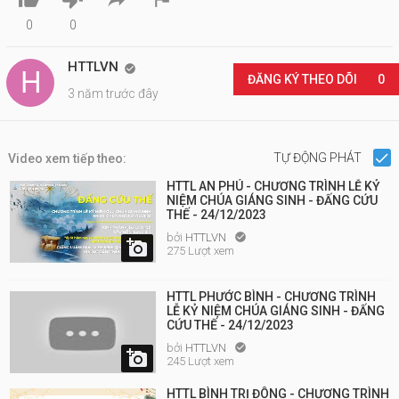
0
0
HTTLVN

ĐĂNG KÝ THEO DÕI
0
3 năm trước đây
TỰ ĐỘNG PHÁT
Video xem tiếp theo:
HTTL AN PHÚ - CHƯƠNG TRÌNH LỄ KỶ
NIỆM CHÚA GIÁNG SINH - ĐẤNG CỨU
THẾ - 24/12/2023
bởi
HTTLVN


275 Lượt xem
HTTL PHƯỚC BÌNH - CHƯƠNG TRÌNH
LỄ KỶ NIỆM CHÚA GIÁNG SINH - ĐẤNG
CỨU THẾ - 24/12/2023
bởi
HTTLVN


245 Lượt xem
HTTL BÌNH TRỊ ĐÔNG - CHƯƠNG TRÌNH