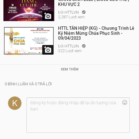
KHU VỰC 2
bởi
HTTLVN


2,287 Lượt xem
HTTL TÂN HIỆP (KG) - Chương Trình Lễ
Kỷ Niệm Mừng Chúa Phục Sinh -
09/04/2023
bởi
HTTLVN


322 Lượt xem
XEM THÊM
0 BÌNH LUẬN VÀ 0 TRẢ LỜI