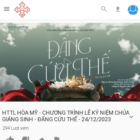



Play
Video
HTTL HÒA MỸ - CHƯƠNG TRÌNH LỄ KỶ NIỆM CHÚA
GIÁNG SINH - ĐẤNG CỨU THẾ - 24/12/2023
294 Lượt xem



