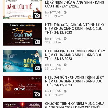
LỄ KỶ NIỆM CHÚA GIÁNG SINH - ĐẤNG
CỨU THẾ - 24/12/2023
bởi
HTTLVN


280 Lượt xem
HTTL THỦ ĐỨC - CHƯƠNG TRÌNH LỄ KỶ
NIỆM CHÚA GIÁNG SINH - ĐẤNG CỨU
THẾ - 24/12/2023
bởi
HTTLVN


329 Lượt xem
HTTL GIA ĐỊNH - CHƯƠNG TRÌNH LỄ KỶ
NIỆM CHÚA GIÁNG SINH - ĐẤNG CỨU
THẾ - 24/12/2023
bởi
HTTLVN


354 Lượt xem
HTTL SÀI GÒN - CHƯƠNG TRÌNH LỄ KỶ
NIỆM CHÚA GIÁNG SINH - ĐẤNG CỨU
THẾ - 24/12/2023
bởi
HTTLVN


611 Lượt xem
CHƯƠNG TRÌNH KỶ NIỆM MỪNG CHÚA
GIÁNG SINH 2023 | ĐẤNG CỨU THẾ |