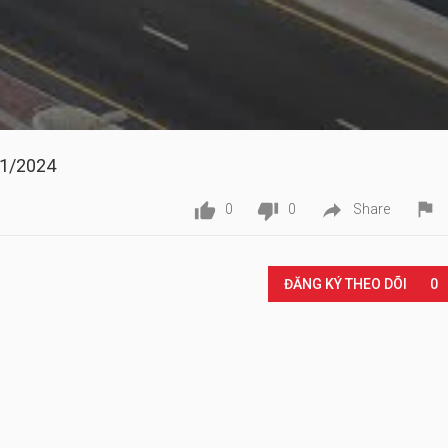
01/2024




0
0
Share
Play
ĐĂNG KÝ THEO DÕI
0