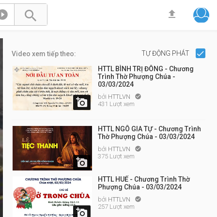



TỰ ĐỘNG PHÁT
Video xem tiếp theo:
HTTL BÌNH TRỊ ĐÔNG - Chương
Trình Thờ Phượng Chúa -
03/03/2024
bởi
HTTLVN


431 Lượt xem
HTTL NGÔ GIA TỰ - Chương Trình
Thờ Phượng Chúa - 03/03/2024
bởi
HTTLVN

375 Lượt xem

HTTL HUẾ - Chương Trình Thờ
Phượng Chúa - 03/03/2024
bởi
HTTLVN

257 Lượt xem
