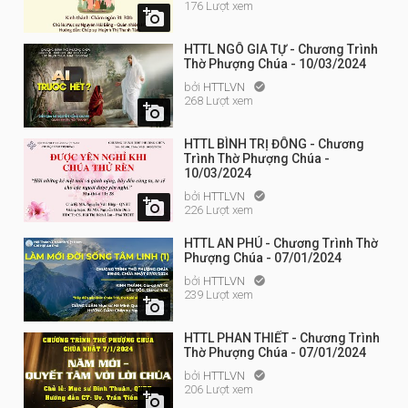
176 Lượt xem

HTTL NGÔ GIA TỰ - Chương Trình
Thờ Phượng Chúa - 10/03/2024
bởi
HTTLVN

268 Lượt xem

HTTL BÌNH TRỊ ĐÔNG - Chương
Trình Thờ Phượng Chúa -
10/03/2024
bởi
HTTLVN


226 Lượt xem
HTTL AN PHÚ - Chương Trình Thờ
Phượng Chúa - 07/01/2024
bởi
HTTLVN

239 Lượt xem

HTTL PHAN THIẾT - Chương Trình
Thờ Phượng Chúa - 07/01/2024
bởi
HTTLVN

206 Lượt xem
