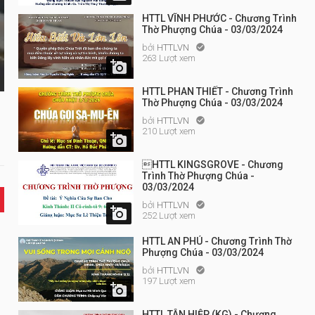
HTTL VĨNH PHƯỚC - Chương Trình
Thờ Phượng Chúa - 03/03/2024
bởi
HTTLVN

263 Lượt xem

HTTL PHAN THIẾT - Chương Trình
Thờ Phượng Chúa - 03/03/2024
bởi
HTTLVN

210 Lượt xem

HTTL KINGSGROVE - Chương
Trình Thờ Phượng Chúa -
03/03/2024
bởi
HTTLVN


252 Lượt xem
HTTL AN PHÚ - Chương Trình Thờ
Phượng Chúa - 03/03/2024
bởi
HTTLVN

197 Lượt xem

HTTL TÂN HIỆP (KG) - Chương