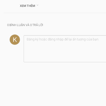

XEM THÊM
Thể loại :
Đà Nẵng
0 BÌNH LUẬN VÀ 0 TRẢ LỜI