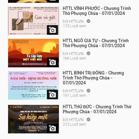
HTTL VĨNH PHƯỚC - Chương Trình
Thờ Phượng Chúa - 07/01/2024
bởi
HTTLVN

175 Lượt xem

HTTL NGÔ GIA TỰ - Chương Trình
Thờ Phượng Chúa - 07/01/2024
bởi
HTTLVN

166 Lượt xem

HTTL BÌNH TRỊ ĐÔNG - Chương
Trình Thờ Phượng Chúa -
07/01/2024
bởi
HTTLVN


191 Lượt xem
HTTL THỦ ĐỨC - Chương Trình Thờ
Phượng Chúa - 07/01/2024
bởi
HTTLVN

212 Lượt xem
