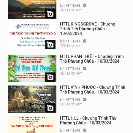
bởi
HTTLVN

183 Lượt xem

HTTL KINGSGROVE - Chương
Trình Thờ Phượng Chúa -
10/03/2024
bởi
HTTLVN


190 Lượt xem
HTTL PHAN THIẾT - Chương Trình
Thờ Phượng Chúa - 10/03/2024
bởi
HTTLVN

205 Lượt xem

HTTL VĨNH PHƯỚC - Chương Trình
Thờ Phượng Chúa - 10/03/2024
bởi
HTTLVN

265 Lượt xem

HTTL HUẾ - Chương Trình Thờ
Phượng Chúa - 10/03/2024
bởi
HTTLVN
