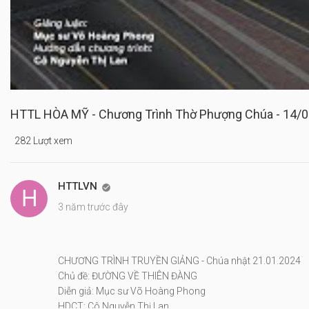
HTTL HÒA MỸ - Chương Trình Thờ Phượng Chúa - 14/
282 Lượt xem
HTTLVN

3 năm trước đây
CHƯƠNG TRÌNH TRUYỀN GIẢNG - Chúa nhật 21.01.2024
Chủ đề: ĐƯỜNG VỀ THIÊN ĐÀNG
Diễn giả: Mục sư Võ Hoàng Phong
HDCT: Cô Nguyễn Thị Lan