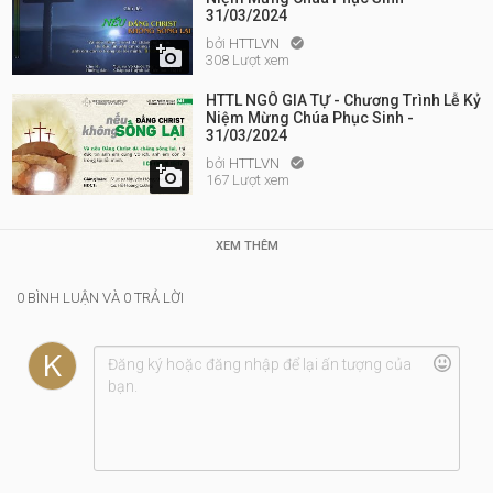
31/03/2024
bởi
HTTLVN


308 Lượt xem
HTTL NGÔ GIA TỰ - Chương Trình Lễ Kỷ
Niệm Mừng Chúa Phục Sinh -
31/03/2024
bởi
HTTLVN


167 Lượt xem
XEM THÊM
0 BÌNH LUẬN VÀ 0 TRẢ LỜI