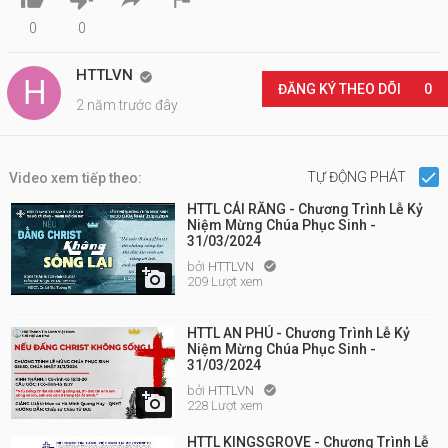
0
0
HTTLVN

ĐĂNG KÝ THEO DÕI
0
2 năm trước đây
TỰ ĐỘNG PHÁT
Video xem tiếp theo:
HTTL CÁI RĂNG - Chương Trình Lễ Kỷ
Niệm Mừng Chúa Phục Sinh -
31/03/2024
bởi
HTTLVN


209 Lượt xem
HTTL AN PHÚ - Chương Trình Lễ Kỷ
Niệm Mừng Chúa Phục Sinh -
31/03/2024
bởi
HTTLVN


228 Lượt xem
HTTL KINGSGROVE - Chương Trình Lễ