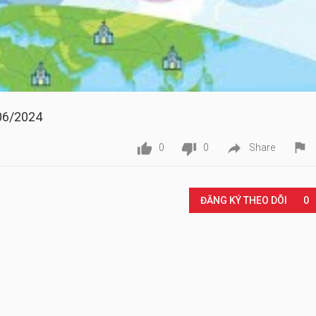
06/2024




0
0
Share
Play
ĐĂNG KÝ THEO DÕI
0