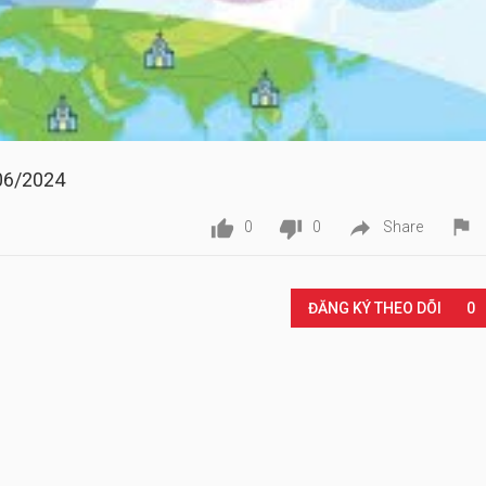
06/2024




0
0
Share
Play
ĐĂNG KÝ THEO DÕI
0