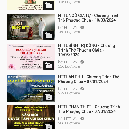
176 Lượt xem

HTTL NGÔ GIA TỰ - Chương Trình
Thờ Phượng Chúa - 10/03/2024
bởi
HTTLVN

268 Lượt xem

HTTL BÌNH TRỊ ĐÔNG - Chương
Trình Thờ Phượng Chúa -
10/03/2024
bởi
HTTLVN


226 Lượt xem
HTTL AN PHÚ - Chương Trình Thờ
Phượng Chúa - 07/01/2024
bởi
HTTLVN

239 Lượt xem

HTTL PHAN THIẾT - Chương Trình
Thờ Phượng Chúa - 07/01/2024
bởi
HTTLVN

206 Lượt xem
