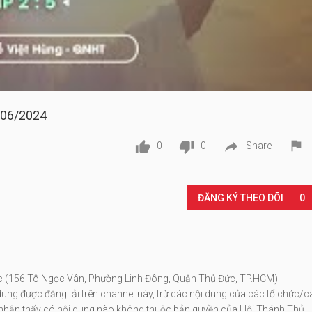
/06/2024




0
0
Share
Play
ĐĂNG KÝ THEO DÕI
0
ức (156 Tô Ngọc Vân, Phường Linh Đông, Quận Thủ Đức, TP.HCM)
ung được đăng tải trên channel này, trừ các nội dung của các tổ chức/c
vị nhận thấy có nội dung nào không thuộc bản quyền của Hội Thánh Thủ