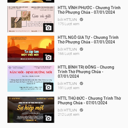
HTTL VĨNH PHƯỚC - Chương Trình
Thờ Phượng Chúa - 07/01/2024
bởi
HTTLVN

175 Lượt xem

HTTL NGÔ GIA TỰ - Chương Trình
Thờ Phượng Chúa - 07/01/2024
bởi
HTTLVN

166 Lượt xem

HTTL BÌNH TRỊ ĐÔNG - Chương
Trình Thờ Phượng Chúa -
07/01/2024
bởi
HTTLVN


191 Lượt xem
HTTL THỦ ĐỨC - Chương Trình Thờ
Phượng Chúa - 07/01/2024
bởi
HTTLVN

212 Lượt xem
