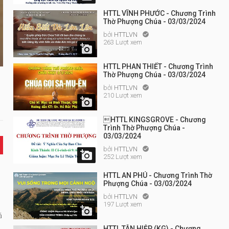
HTTL VĨNH PHƯỚC - Chương Trình
Thờ Phượng Chúa - 03/03/2024
bởi
HTTLVN

263 Lượt xem

HTTL PHAN THIẾT - Chương Trình
Thờ Phượng Chúa - 03/03/2024
bởi
HTTLVN

210 Lượt xem

HTTL KINGSGROVE - Chương
Trình Thờ Phượng Chúa -
03/03/2024
bởi
HTTLVN


252 Lượt xem
HTTL AN PHÚ - Chương Trình Thờ
Phượng Chúa - 03/03/2024
bởi
HTTLVN

197 Lượt xem

á
HTTL TÂN HIỆP (KG) - Chương