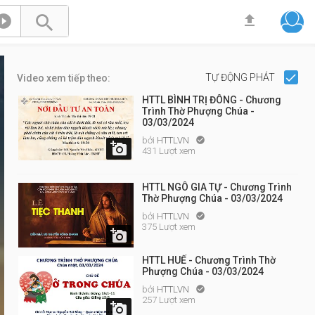



TỰ ĐỘNG PHÁT
Video xem tiếp theo:
HTTL BÌNH TRỊ ĐÔNG - Chương
Trình Thờ Phượng Chúa -
03/03/2024
bởi
HTTLVN


431 Lượt xem
HTTL NGÔ GIA TỰ - Chương Trình
Thờ Phượng Chúa - 03/03/2024
bởi
HTTLVN

375 Lượt xem

HTTL HUẾ - Chương Trình Thờ
Phượng Chúa - 03/03/2024
bởi
HTTLVN

257 Lượt xem
