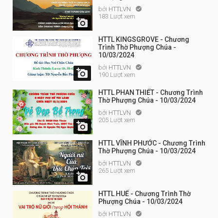
bởi
HTTLVN

183 Lượt xem

HTTL KINGSGROVE - Chương
Trình Thờ Phượng Chúa -
10/03/2024
bởi
HTTLVN


190 Lượt xem
HTTL PHAN THIẾT - Chương Trình
Thờ Phượng Chúa - 10/03/2024
bởi
HTTLVN

205 Lượt xem

HTTL VĨNH PHƯỚC - Chương Trình
Thờ Phượng Chúa - 10/03/2024
bởi
HTTLVN

265 Lượt xem

HTTL HUẾ - Chương Trình Thờ
Phượng Chúa - 10/03/2024
bởi
HTTLVN
