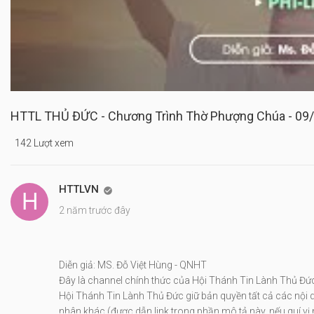
HTTL THỦ ĐỨC - Chương Trình Thờ Phượng Chúa - 09
142 Lượt xem
HTTLVN

2 năm trước đây
Diễn giả: MS. Đỗ Việt Hùng - QNHT
Đây là channel chính thức của Hội Thánh Tin Lành Thủ Đ
Hội Thánh Tin Lành Thủ Đức giữ bản quyền tất cả các nội d
nhân khác (được dẫn link trong phần mô tả này, nếu quí 