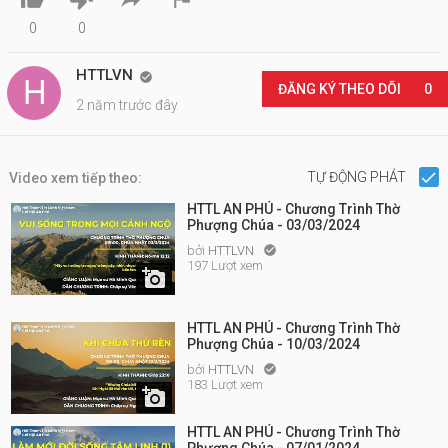
0
0
HTTLVN

ĐĂNG KÝ THEO DÕI
0
2 năm trước đây
TỰ ĐỘNG PHÁT
Video xem tiếp theo:
HTTL AN PHÚ - Chương Trình Thờ
Phượng Chúa - 03/03/2024
bởi
HTTLVN

197 Lượt xem

HTTL AN PHÚ - Chương Trình Thờ
Phượng Chúa - 10/03/2024
bởi
HTTLVN

183 Lượt xem

HTTL AN PHÚ - Chương Trình Thờ