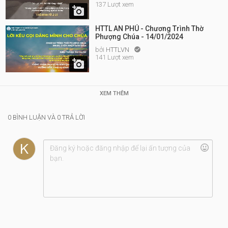
137 Lượt xem

HTTL AN PHÚ - Chương Trình Thờ
Phượng Chúa - 14/01/2024
bởi
HTTLVN

141 Lượt xem

XEM THÊM
0 BÌNH LUẬN VÀ 0 TRẢ LỜI