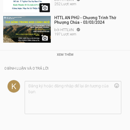
252 Lượt xem

HTTL AN PHÚ - Chương Trình Thờ
Phượng Chúa - 03/03/2024
bởi
HTTLVN

197 Lượt xem

XEM THÊM
0 BÌNH LUẬN VÀ 0 TRẢ LỜI