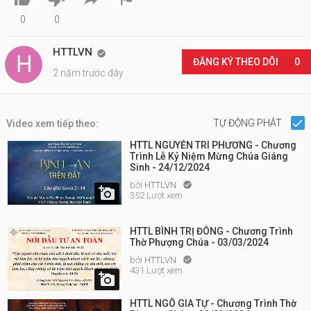
0
0
HTTLVN

ĐĂNG KÝ THEO DÕI
0
2 năm trước đây
TỰ ĐỘNG PHÁT
Video xem tiếp theo:
HTTL NGUYỄN TRI PHƯƠNG - Chương
Trình Lễ Kỷ Niệm Mừng Chúa Giáng
Sinh - 24/12/2024
bởi
HTTLVN


352 Lượt xem
HTTL BÌNH TRỊ ĐÔNG - Chương Trình
Thờ Phượng Chúa - 03/03/2024
bởi
HTTLVN

431 Lượt xem

HTTL NGÔ GIA TỰ - Chương Trình Thờ