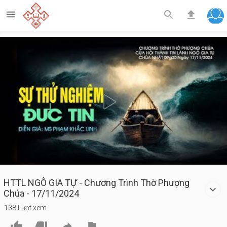



Play
Video
HTTL NGÔ GIA TỰ - Chương Trình Thờ Phượng
Chúa - 17/11/2024
138 Lượt xem



