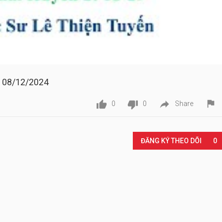
 08/12/2024




0
0
Share
Play
ĐĂNG KÝ THEO DÕI
0