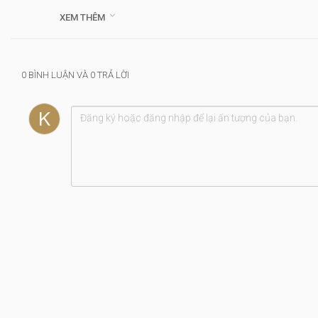
Kính,

XEM THÊM
Thể loại :
HTTL Hải Ngoại
0 BÌNH LUẬN VÀ 0 TRẢ LỜI