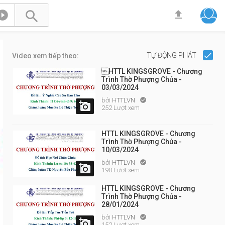



TỰ ĐỘNG PHÁT
Video xem tiếp theo:
HTTL KINGSGROVE - Chương
Trình Thờ Phượng Chúa -
03/03/2024
bởi
HTTLVN


252 Lượt xem
HTTL KINGSGROVE - Chương
Trình Thờ Phượng Chúa -
10/03/2024
bởi
HTTLVN


190 Lượt xem
HTTL KINGSGROVE - Chương
Trình Thờ Phượng Chúa -
28/01/2024
bởi
HTTLVN


152 Lượt xem