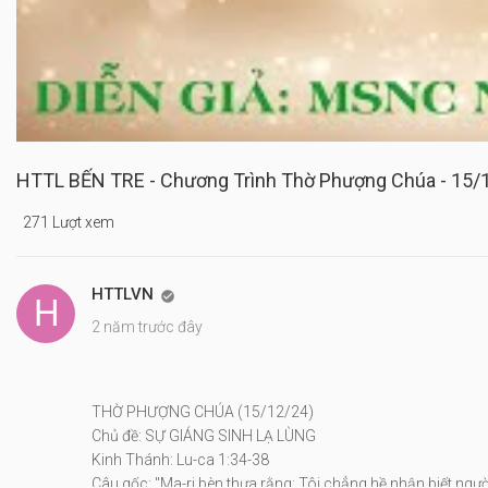
HTTL BẾN TRE - Chương Trình Thờ Phượng Chúa - 15/
271 Lượt xem
HTTLVN

2 năm trước đây
THỜ PHƯỢNG CHÚA (15/12/24)
Chủ đề: SỰ GIÁNG SINH LẠ LÙNG
Kinh Thánh: Lu-ca 1:34-38
Câu gốc: "Ma-ri bèn thưa rằng: Tôi chẳng hề nhận biết ngư