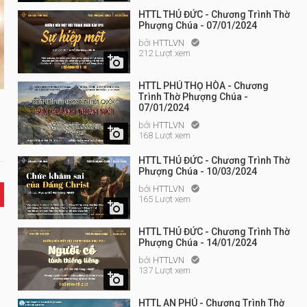
HTTL THỦ ĐỨC - Chương Trình Thờ
Phượng Chúa - 07/01/2024
bởi
HTTLVN

212 Lượt xem

HTTL PHÚ THỌ HÒA - Chương
Trình Thờ Phượng Chúa -
07/01/2024
bởi
HTTLVN


168 Lượt xem
HTTL THỦ ĐỨC - Chương Trình Thờ
Phượng Chúa - 10/03/2024
bởi
HTTLVN

165 Lượt xem

HTTL THỦ ĐỨC - Chương Trình Thờ
Phượng Chúa - 14/01/2024
bởi
HTTLVN

137 Lượt xem

HTTL AN PHÚ - Chương Trình Thờ