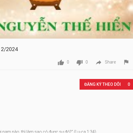
12/2024




0
0
Share
Play
ĐĂNG KÝ THEO DÕI
0
ời nam nào, thì làm sao có được sự đó?" (Lu-ca 1:34)