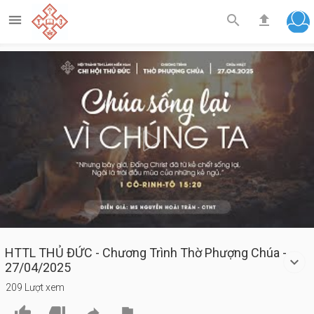



Play
Video
HTTL THỦ ĐỨC - Chương Trình Thờ Phượng Chúa -
27/04/2025
209 Lượt xem



