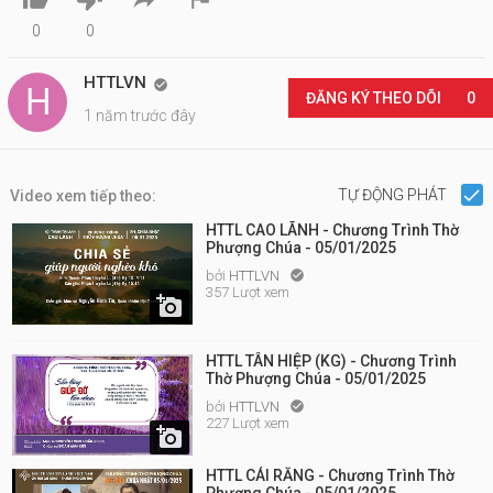
0
0
HTTLVN

ĐĂNG KÝ THEO DÕI
0
1 năm trước đây
TỰ ĐỘNG PHÁT
Video xem tiếp theo:
HTTL CAO LÃNH - Chương Trình Thờ
Phượng Chúa - 05/01/2025
bởi
HTTLVN

357 Lượt xem

HTTL TÂN HIỆP (KG) - Chương Trình
Thờ Phượng Chúa - 05/01/2025
bởi
HTTLVN

227 Lượt xem

HTTL CÁI RĂNG - Chương Trình Thờ