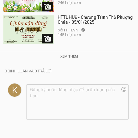
246 Lượt xem

HTTL HUẾ - Chương Trình Thờ Phượng
Chúa - 05/01/2025
bởi
HTTLVN

148 Lượt xem

XEM THÊM
0 BÌNH LUẬN VÀ 0 TRẢ LỜI