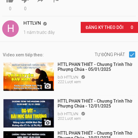
0
0
HTTLVN

ĐĂNG KÝ THEO DÕI
0
1 năm trước đây
TỰ ĐỘNG PHÁT
Video xem tiếp theo:
HTTL PHAN THIẾT - Chương Trình Thờ
Phượng Chúa - 05/01/2025
bởi
HTTLVN

222 Lượt xem

HTTL PHAN THIẾT - Chương Trình Thờ
Phượng Chúa - 12/01/2025
bởi
HTTLVN

202 Lượt xem

HTTL PHAN THIẾT - Chương Trình Thờ