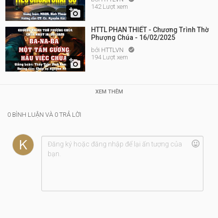
142 Lượt xem

HTTL PHAN THIẾT - Chương Trình Thờ
Phượng Chúa - 16/02/2025
bởi
HTTLVN

194 Lượt xem

XEM THÊM
0 BÌNH LUẬN VÀ 0 TRẢ LỜI