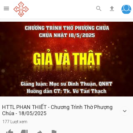



Play
Video
HTTL PHAN THIẾT - Chương Trình Thờ Phượng
Chúa - 18/05/2025
177 Lượt xem



