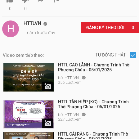
0
0
HTTLVN

ĐĂNG KÝ THEO DÕI
0
1 năm trước đây
TỰ ĐỘNG PHÁT
Video xem tiếp theo:
HTTL CAO LÃNH - Chương Trình Thờ
Phượng Chúa - 05/01/2025
bởi
HTTLVN

356 Lượt xem

HTTL TÂN HIỆP (KG) - Chương Trình
Thờ Phượng Chúa - 05/01/2025
bởi
HTTLVN

227 Lượt xem

HTTL CÁI RĂNG - Chương Trình Thờ