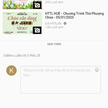
245 Lượt xem

HTTL HUẾ - Chương Trình Thờ Phượng
Chúa - 05/01/2025
bởi
HTTLVN

148 Lượt xem

XEM THÊM
0 BÌNH LUẬN VÀ 0 TRẢ LỜI