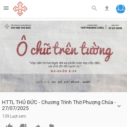



Play
Video
HTTL THỦ ĐỨC - Chương Trình Thờ Phượng Chúa -
27/07/2025
139 Lượt xem



