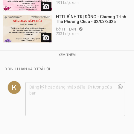
191 Lượt xem

HTTL BÌNH TRỊ ĐÔNG - Chương Trình
Thờ Phượng Chúa - 02/03/2025
bởi
HTTLVN

233 Lượt xem

XEM THÊM
0 BÌNH LUẬN VÀ 0 TRẢ LỜI