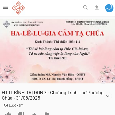



Play
Video
HTTL BÌNH TRỊ ĐÔNG - Chương Trình Thờ Phượng
Chúa - 31/08/2025
184 Lượt xem



