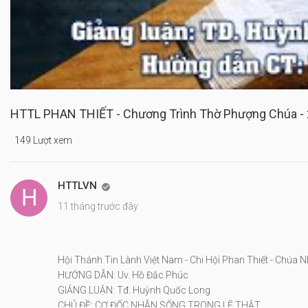
HTTL PHAN THIẾT - Chương Trình Thờ Phượng Chúa -
149 Lượt xem
HTTLVN

11 tháng trước đây
Hội Thánh Tin Lành Việt Nam - Chi Hội Phan Thiết - Chúa 
HƯỚNG DẪN: Uv. Hồ Đắc Phúc
GIẢNG LUẬN: Tđ. Huỳnh Quốc Long
CHỦ ĐỀ: CƠ ĐỐC NHÂN SỐNG TRONG LẼ THẬT