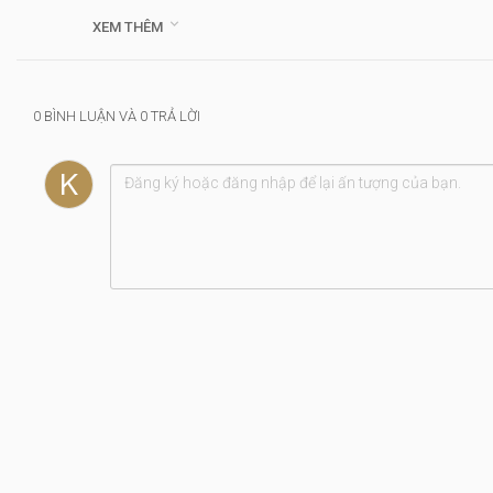
Kinh Thánh: II Giăng 1: 1-13

XEM THÊM
Thể loại :
Bình Thuận
0 BÌNH LUẬN VÀ 0 TRẢ LỜI