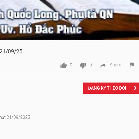
 21/09/25




0
0
Share
Play
ĐĂNG KÝ THEO DÕI
0
Nhật 21/09/2025