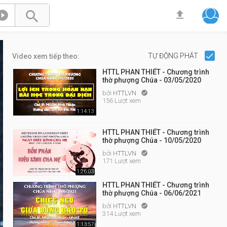



TỰ ĐỘNG PHÁT
Video xem tiếp theo:
HTTL PHAN THIẾT - Chương trình
thờ phượng Chúa - 03/05/2020
bởi
HTTLVN

156 Lượt xem
1:14:13
HTTL PHAN THIẾT - Chương trình
thờ phượng Chúa - 10/05/2020
bởi
HTTLVN

171 Lượt xem
1:26:03
HTTL PHAN THIẾT - Chương trình
thờ phượng Chúa - 06/06/2021
bởi
HTTLVN

314 Lượt xem
1:13:57