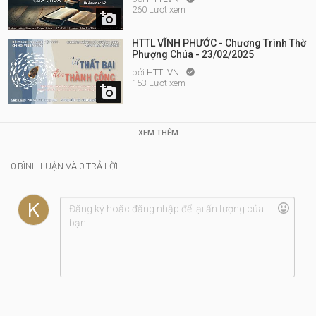
260 Lượt xem

HTTL VĨNH PHƯỚC - Chương Trình Thờ
Phượng Chúa - 23/02/2025
bởi
HTTLVN

153 Lượt xem

XEM THÊM
0 BÌNH LUẬN VÀ 0 TRẢ LỜI