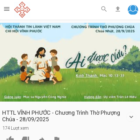



Play
Video
HTTL VĨNH PHƯỚC - Chương Trình Thờ Phượng
Chúa - 28/09/2025
174 Lượt xem



