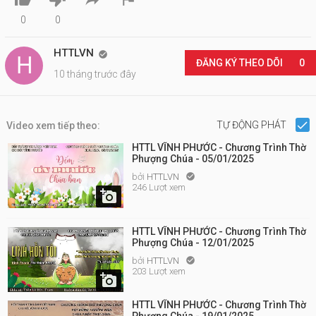
0
0
HTTLVN

ĐĂNG KÝ THEO DÕI
0
10 tháng trước đây
TỰ ĐỘNG PHÁT
Video xem tiếp theo:
HTTL VĨNH PHƯỚC - Chương Trình Thờ
Phượng Chúa - 05/01/2025
bởi
HTTLVN

246 Lượt xem

HTTL VĨNH PHƯỚC - Chương Trình Thờ
Phượng Chúa - 12/01/2025
bởi
HTTLVN

203 Lượt xem

HTTL VĨNH PHƯỚC - Chương Trình Thờ