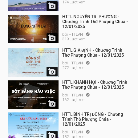
174 Lượt xem

HTTL NGUYỄN TRI PHƯƠNG -
Chương Trình Thờ Phượng Chúa -
12/01/2025
bởi
HTTLVN


319 Lượt xem
HTTL GIA ĐỊNH - Chương Trình
Thờ Phượng Chúa - 12/01/2025
bởi
HTTLVN

272 Lượt xem

HTTL KHÁNH HỘI - Chương Trình
Thờ Phượng Chúa - 12/01/2025
bởi
HTTLVN

162 Lượt xem

HTTL BÌNH TRỊ ĐÔNG - Chương
Trình Thờ Phượng Chúa -
12/01/2025
bởi
HTTLVN


182 Lượt xem