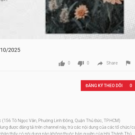
/10/2025




0
0
Share
Play
ĐĂNG KÝ THEO DÕI
0
ức (156 Tô Ngọc Vân, Phường Linh Đông, Quận Thủ Đức, TP.HCM)
ung được đăng tải trên channel này, trừ các nội dung của các tổ chức/c
vị nhận thấy có nội dung nào không thuộc bản quyền của Hội Thánh Thủ