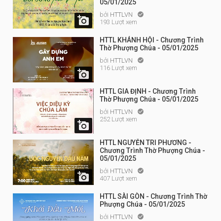
05/01/2025
bởi
HTTLVN


193 Lượt xem
HTTL KHÁNH HỘI - Chương Trình
Thờ Phượng Chúa - 05/01/2025
bởi
HTTLVN

116 Lượt xem

HTTL GIA ĐỊNH - Chương Trình
Thờ Phượng Chúa - 05/01/2025
bởi
HTTLVN

252 Lượt xem

HTTL NGUYỄN TRI PHƯƠNG -
Chương Trình Thờ Phượng Chúa -
05/01/2025
bởi
HTTLVN


407 Lượt xem
HTTL SÀI GÒN - Chương Trình Thờ
Phượng Chúa - 05/01/2025
bởi
HTTLVN
