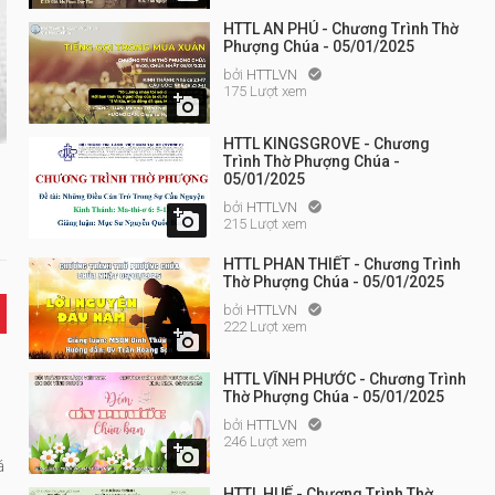
HTTL AN PHÚ - Chương Trình Thờ
Phượng Chúa - 05/01/2025
bởi
HTTLVN

175 Lượt xem

HTTL KINGSGROVE - Chương
Trình Thờ Phượng Chúa -
05/01/2025
bởi
HTTLVN


215 Lượt xem
HTTL PHAN THIẾT - Chương Trình
Thờ Phượng Chúa - 05/01/2025
bởi
HTTLVN

222 Lượt xem

HTTL VĨNH PHƯỚC - Chương Trình
Thờ Phượng Chúa - 05/01/2025
bởi
HTTLVN

246 Lượt xem

á
HTTL HUẾ - Chương Trình Thờ