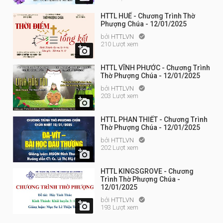
HTTL HUẾ - Chương Trình Thờ
Phượng Chúa - 12/01/2025
bởi
HTTLVN

210 Lượt xem

HTTL VĨNH PHƯỚC - Chương Trình
Thờ Phượng Chúa - 12/01/2025
bởi
HTTLVN

203 Lượt xem

HTTL PHAN THIẾT - Chương Trình
Thờ Phượng Chúa - 12/01/2025
bởi
HTTLVN

202 Lượt xem

HTTL KINGSGROVE - Chương
Trình Thờ Phượng Chúa -
12/01/2025
bởi
HTTLVN


193 Lượt xem