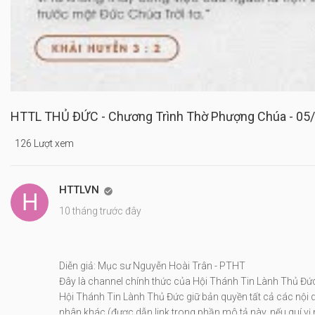
HTTL THỦ ĐỨC - Chương Trình Thờ Phượng Chúa - 05
126 Lượt xem
HTTLVN

10 tháng trước đây
Diễn giả: Mục sư Nguyễn Hoài Trân - PTHT
Đây là channel chính thức của Hội Thánh Tin Lành Thủ Đ
Hội Thánh Tin Lành Thủ Đức giữ bản quyền tất cả các nội d
nhân khác (được dẫn link trong phần mô tả này, nếu quí 