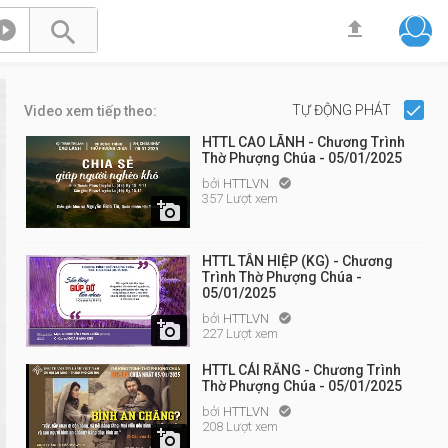



TỰ ĐỘNG PHÁT
Video xem tiếp theo:
HTTL CAO LÃNH - Chương Trình
Thờ Phượng Chúa - 05/01/2025
bởi
HTTLVN

357 Lượt xem

HTTL TÂN HIỆP (KG) - Chương
Trình Thờ Phượng Chúa -
05/01/2025
bởi
HTTLVN


227 Lượt xem
HTTL CÁI RĂNG - Chương Trình
Thờ Phượng Chúa - 05/01/2025
bởi
HTTLVN

208 Lượt xem
