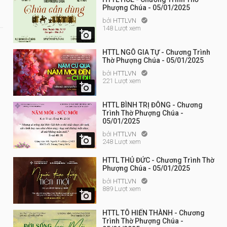
Phượng Chúa - 05/01/2025
bởi
HTTLVN

148 Lượt xem

HTTL NGÔ GIA TỰ - Chương Trình
Thờ Phượng Chúa - 05/01/2025
bởi
HTTLVN

221 Lượt xem

HTTL BÌNH TRỊ ĐÔNG - Chương
Trình Thờ Phượng Chúa -
05/01/2025
bởi
HTTLVN


248 Lượt xem
HTTL THỦ ĐỨC - Chương Trình Thờ
Phượng Chúa - 05/01/2025
bởi
HTTLVN

889 Lượt xem

HTTL TÔ HIẾN THÀNH - Chương
Trình Thờ Phượng Chúa -