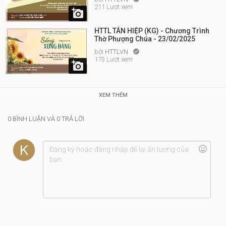
211 Lượt xem

HTTL TÂN HIỆP (KG) - Chương Trình
Thờ Phượng Chúa - 23/02/2025
bởi
HTTLVN

173 Lượt xem

XEM THÊM
0 BÌNH LUẬN VÀ 0 TRẢ LỜI