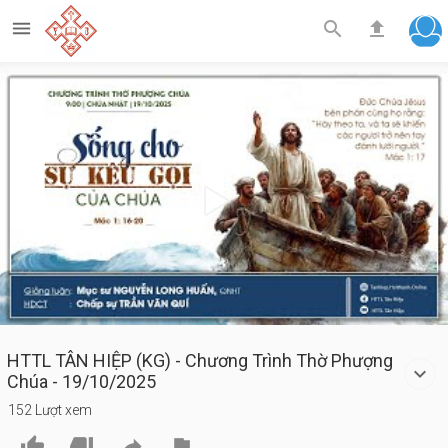



Play
Video
HTTL TÂN HIỆP (KG) - Chương Trình Thờ Phượng
Chúa - 19/10/2025
152 Lượt xem



