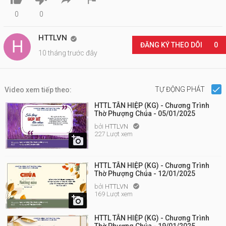
0
0
HTTLVN

ĐĂNG KÝ THEO DÕI
0
10 tháng trước đây
TỰ ĐỘNG PHÁT
Video xem tiếp theo:
HTTL TÂN HIỆP (KG) - Chương Trình
Thờ Phượng Chúa - 05/01/2025
bởi
HTTLVN

227 Lượt xem

HTTL TÂN HIỆP (KG) - Chương Trình
Thờ Phượng Chúa - 12/01/2025
bởi
HTTLVN

169 Lượt xem

HTTL TÂN HIỆP (KG) - Chương Trình