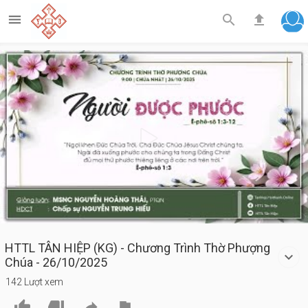



Play
Video
HTTL TÂN HIỆP (KG) - Chương Trình Thờ Phượng
Chúa - 26/10/2025
142 Lượt xem



