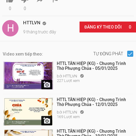
0
0
HTTLVN

ĐĂNG KÝ THEO DÕI
0
9 tháng trước đây
TỰ ĐỘNG PHÁT
Video xem tiếp theo:
HTTL TÂN HIỆP (KG) - Chương Trình
Thờ Phượng Chúa - 05/01/2025
bởi
HTTLVN

227 Lượt xem

HTTL TÂN HIỆP (KG) - Chương Trình
Thờ Phượng Chúa - 12/01/2025
bởi
HTTLVN

169 Lượt xem

HTTL TÂN HIỆP (KG) - Chương Trình