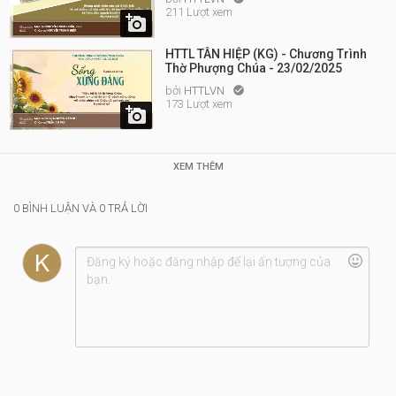
211 Lượt xem

HTTL TÂN HIỆP (KG) - Chương Trình
Thờ Phượng Chúa - 23/02/2025
bởi
HTTLVN

173 Lượt xem

XEM THÊM
0 BÌNH LUẬN VÀ 0 TRẢ LỜI