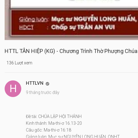
HTTL TÂN HIỆP (KG) - Chương Trình Thờ Phượng Chúa
136 Lượt xem
HTTLVN

9 tháng trước đây
Đề tài: CHÚA LẬP HỘI THÁNH
Kinh thánh: Ma-thi-ơ 16.13-20
Câu gốc: Ma-thi-ơ 16:18
Giảng luận: Mục sư NGUYỄN LONG HUẤN, QNHT