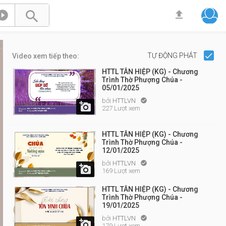



TỰ ĐỘNG PHÁT
Video xem tiếp theo:
HTTL TÂN HIỆP (KG) - Chương
Trình Thờ Phượng Chúa -
05/01/2025
bởi
HTTLVN


227 Lượt xem
HTTL TÂN HIỆP (KG) - Chương
Trình Thờ Phượng Chúa -
12/01/2025
bởi
HTTLVN


169 Lượt xem
HTTL TÂN HIỆP (KG) - Chương
Trình Thờ Phượng Chúa -
19/01/2025
bởi
HTTLVN


179 Lượt xem