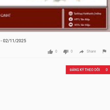
 - 02/11/2025




0
0
Share
Play
ĐĂNG KÝ THEO DÕI
0