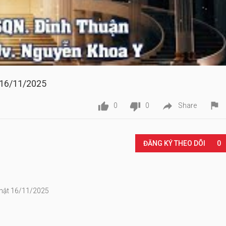
 16/11/2025




0
0
Share
Play
ĐĂNG KÝ THEO DÕI
0
Nhật 16/11/2025