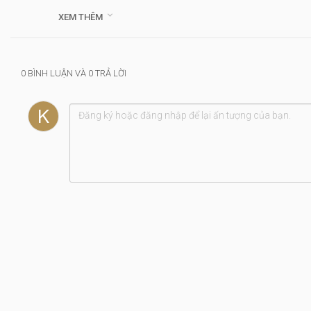
Kinh Thánh: I & II Các Vua; II Sử Ký

XEM THÊM
Thể loại :
Bình Thuận
0 BÌNH LUẬN VÀ 0 TRẢ LỜI