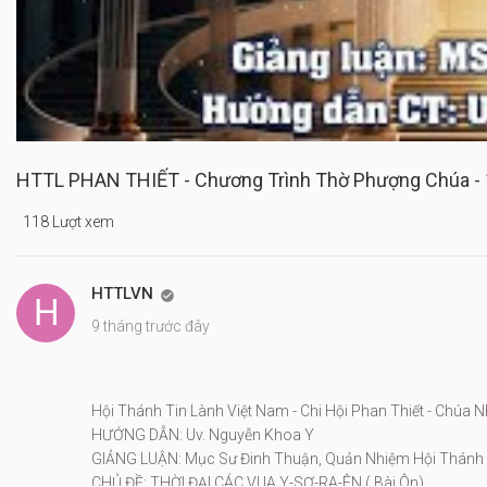
HTTL PHAN THIẾT - Chương Trình Thờ Phượng Chúa -
118 Lượt xem
HTTLVN

9 tháng trước đây
Hội Thánh Tin Lành Việt Nam - Chi Hội Phan Thiết - Chúa 
HƯỚNG DẪN: Uv. Nguyễn Khoa Y
GIẢNG LUẬN: Mục Sư Đinh Thuận, Quản Nhiệm Hội Thánh
CHỦ ĐỀ: THỜI ĐẠI CÁC VUA Y-SƠ-RA-ÊN ( Bài Ôn)