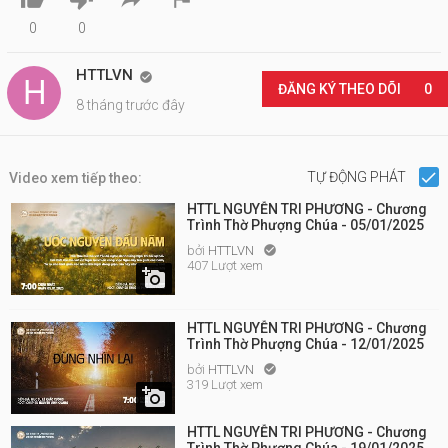
0
0
HTTLVN

ĐĂNG KÝ THEO DÕI
0
8 tháng trước đây
TỰ ĐỘNG PHÁT
Video xem tiếp theo:
HTTL NGUYỄN TRI PHƯƠNG - Chương
Trình Thờ Phượng Chúa - 05/01/2025
bởi
HTTLVN

407 Lượt xem

HTTL NGUYỄN TRI PHƯƠNG - Chương
Trình Thờ Phượng Chúa - 12/01/2025
bởi
HTTLVN

319 Lượt xem

HTTL NGUYỄN TRI PHƯƠNG - Chương