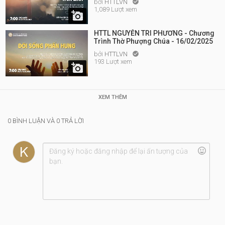
bởi
HTTLVN

1,089 Lượt xem

HTTL NGUYỄN TRI PHƯƠNG - Chương
Trình Thờ Phượng Chúa - 16/02/2025
bởi
HTTLVN

193 Lượt xem

XEM THÊM
0 BÌNH LUẬN VÀ 0 TRẢ LỜI