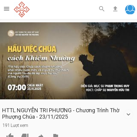



Play
Video
HTTL NGUYỄN TRI PHƯƠNG - Chương Trình Thờ
Phượng Chúa - 23/11/2025
191 Lượt xem



