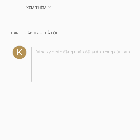
Hướng dẫn: Ủy viên Nguyễn Thị Thanh Tuyền

XEM THÊM
Thể loại :
Khánh Hòa
0 BÌNH LUẬN VÀ 0 TRẢ LỜI