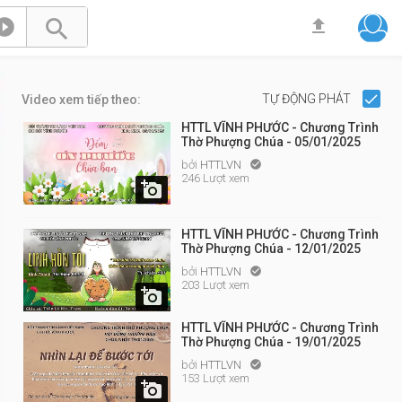



TỰ ĐỘNG PHÁT
Video xem tiếp theo:
HTTL VĨNH PHƯỚC - Chương Trình
Thờ Phượng Chúa - 05/01/2025
bởi
HTTLVN

246 Lượt xem

HTTL VĨNH PHƯỚC - Chương Trình
Thờ Phượng Chúa - 12/01/2025
bởi
HTTLVN

203 Lượt xem

HTTL VĨNH PHƯỚC - Chương Trình
Thờ Phượng Chúa - 19/01/2025
bởi
HTTLVN

153 Lượt xem
