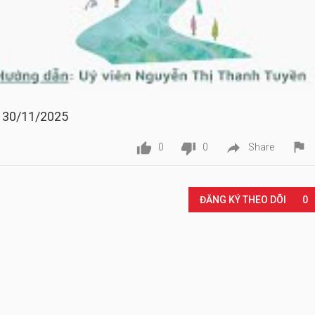
 30/11/2025




0
0
Share
Play
ĐĂNG KÝ THEO DÕI
0