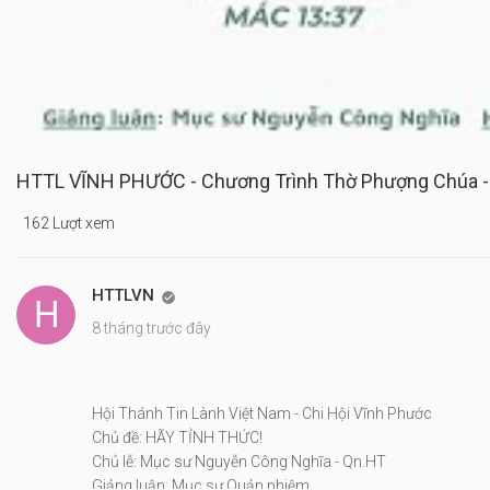
HTTL VĨNH PHƯỚC - Chương Trình Thờ Phượng Chúa -
162 Lượt xem
HTTLVN

8 tháng trước đây
Hội Thánh Tin Lành Việt Nam - Chi Hội Vĩnh Phước
Chủ đề: HÃY TỈNH THỨC!
Chủ lễ: Mục sư Nguyễn Công Nghĩa - Qn.HT
Giảng luận: Mục sư Quản nhiệm