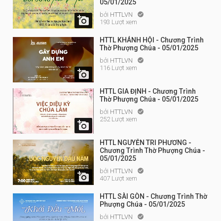
05/01/2025
bởi
HTTLVN


193 Lượt xem
HTTL KHÁNH HỘI - Chương Trình
Thờ Phượng Chúa - 05/01/2025
bởi
HTTLVN

116 Lượt xem

HTTL GIA ĐỊNH - Chương Trình
Thờ Phượng Chúa - 05/01/2025
bởi
HTTLVN

252 Lượt xem

HTTL NGUYỄN TRI PHƯƠNG -
Chương Trình Thờ Phượng Chúa -
05/01/2025
bởi
HTTLVN


407 Lượt xem
HTTL SÀI GÒN - Chương Trình Thờ
Phượng Chúa - 05/01/2025
bởi
HTTLVN
