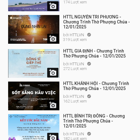
174 Lượt xem

HTTL NGUYỄN TRI PHƯƠNG -
Chương Trình Thờ Phượng Chúa -
12/01/2025
bởi
HTTLVN


319 Lượt xem
HTTL GIA ĐỊNH - Chương Trình
Thờ Phượng Chúa - 12/01/2025
bởi
HTTLVN

272 Lượt xem

HTTL KHÁNH HỘI - Chương Trình
Thờ Phượng Chúa - 12/01/2025
bởi
HTTLVN

162 Lượt xem

HTTL BÌNH TRỊ ĐÔNG - Chương
Trình Thờ Phượng Chúa -
12/01/2025
bởi
HTTLVN


182 Lượt xem