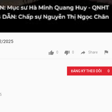
2/2025




0
0
Share
Play
ĐĂNG KÝ THEO DÕI
0
25