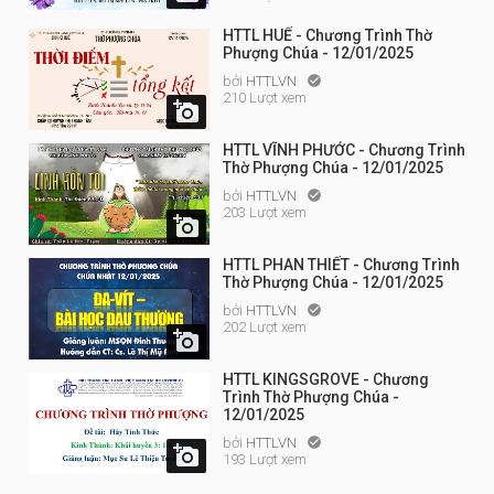
HTTL HUẾ - Chương Trình Thờ
Phượng Chúa - 12/01/2025
bởi
HTTLVN

210 Lượt xem

HTTL VĨNH PHƯỚC - Chương Trình
Thờ Phượng Chúa - 12/01/2025
bởi
HTTLVN

203 Lượt xem

HTTL PHAN THIẾT - Chương Trình
Thờ Phượng Chúa - 12/01/2025
bởi
HTTLVN

202 Lượt xem

HTTL KINGSGROVE - Chương
Trình Thờ Phượng Chúa -
12/01/2025
bởi
HTTLVN


193 Lượt xem