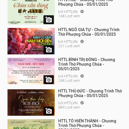
Phượng Chúa - 05/01/2025
bởi
HTTLVN

148 Lượt xem

HTTL NGÔ GIA TỰ - Chương Trình
Thờ Phượng Chúa - 05/01/2025
bởi
HTTLVN

221 Lượt xem

HTTL BÌNH TRỊ ĐÔNG - Chương
Trình Thờ Phượng Chúa -
05/01/2025
bởi
HTTLVN


248 Lượt xem
HTTL THỦ ĐỨC - Chương Trình Thờ
Phượng Chúa - 05/01/2025
bởi
HTTLVN

889 Lượt xem

HTTL TÔ HIẾN THÀNH - Chương
Trình Thờ Phượng Chúa -