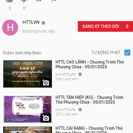
0
0
HTTLVN

ĐĂNG KÝ THEO DÕI
0
8 tháng trước đây
TỰ ĐỘNG PHÁT
Video xem tiếp theo:
HTTL CAO LÃNH - Chương Trình Thờ
Phượng Chúa - 05/01/2025
bởi
HTTLVN

356 Lượt xem

HTTL TÂN HIỆP (KG) - Chương Trình
Thờ Phượng Chúa - 05/01/2025
bởi
HTTLVN

227 Lượt xem

HTTL CÁI RĂNG - Chương Trình Thờ