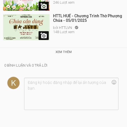
246 Lượt xem

HTTL HUẾ - Chương Trình Thờ Phượng
Chúa - 05/01/2025
bởi
HTTLVN

148 Lượt xem

XEM THÊM
0 BÌNH LUẬN VÀ 0 TRẢ LỜI