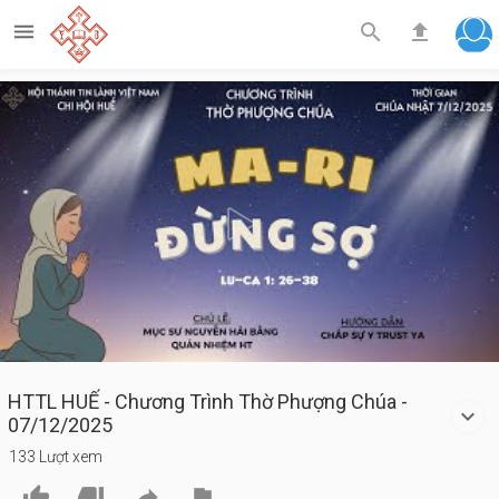



Play
Video
HTTL HUẾ - Chương Trình Thờ Phượng Chúa -
07/12/2025
133 Lượt xem



