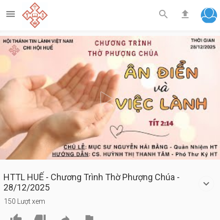



Play
Video
HTTL HUẾ - Chương Trình Thờ Phượng Chúa -
28/12/2025
150 Lượt xem



