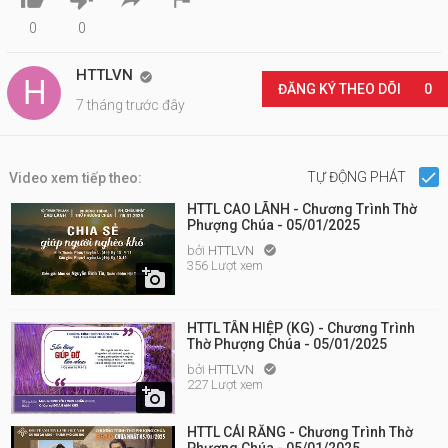
0
0
HTTLVN

ĐĂNG KÝ THEO DÕI
0
7 tháng trước đây
TỰ ĐỘNG PHÁT
Video xem tiếp theo:
HTTL CAO LÃNH - Chương Trình Thờ
Phượng Chúa - 05/01/2025
bởi
HTTLVN

356 Lượt xem

HTTL TÂN HIỆP (KG) - Chương Trình
Thờ Phượng Chúa - 05/01/2025
bởi
HTTLVN

227 Lượt xem

HTTL CÁI RĂNG - Chương Trình Thờ