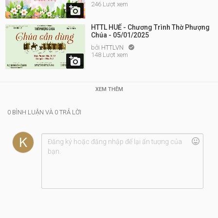
246 Lượt xem

HTTL HUẾ - Chương Trình Thờ Phượng
Chúa - 05/01/2025
bởi
HTTLVN

148 Lượt xem

XEM THÊM
0 BÌNH LUẬN VÀ 0 TRẢ LỜI