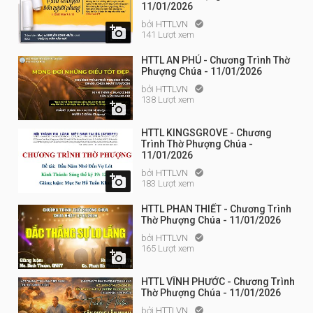
11/01/2026
bởi
HTTLVN


141 Lượt xem
HTTL AN PHÚ - Chương Trình Thờ
Phượng Chúa - 11/01/2026
bởi
HTTLVN

138 Lượt xem

HTTL KINGSGROVE - Chương
Trình Thờ Phượng Chúa -
11/01/2026
bởi
HTTLVN


183 Lượt xem
HTTL PHAN THIẾT - Chương Trình
Thờ Phượng Chúa - 11/01/2026
bởi
HTTLVN

165 Lượt xem

HTTL VĨNH PHƯỚC - Chương Trình
Thờ Phượng Chúa - 11/01/2026
bởi
HTTLVN
