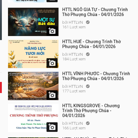
HTTL NGÔ GIA TỰ - Chương Trình
Thờ Phượng Chúa - 04/01/2026
bởi
HTTLVN

161 Lượt xem

HTTL HUẾ - Chương Trình Thờ
Phượng Chúa - 04/01/2026
bởi
HTTLVN

184 Lượt xem

HTTL VĨNH PHƯỚC - Chương Trình
Thờ Phượng Chúa - 04/01/2026
bởi
HTTLVN

177 Lượt xem

HTTL KINGSGROVE - Chương
Trình Thờ Phượng Chúa -
04/01/2026
bởi
HTTLVN


166 Lượt xem