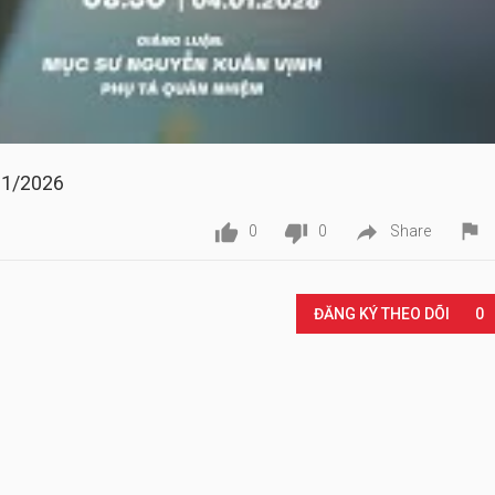
01/2026




0
0
Share
Play
ĐĂNG KÝ THEO DÕI
0