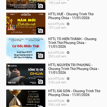
195 Lượt xem

HTTL HUẾ - Chương Trình Thờ
Phượng Chúa - 11/01/2026
bởi
HTTLVN

157 Lượt xem

HTTL TÔ HIẾN THÀNH - Chương
Trình Thờ Phượng Chúa -
11/01/2026
bởi
HTTLVN


230 Lượt xem
HTTL NGUYỄN TRI PHƯƠNG -
Chương Trình Thờ Phượng Chúa -
11/01/2026
bởi
HTTLVN


218 Lượt xem
HTTL SÀI GÒN - Chương Trình Thờ
Phượng Chúa - 11/01/2026
bởi
HTTLVN

924 Lượt xem