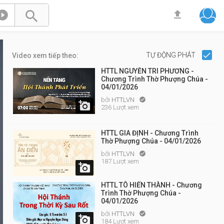



TỰ ĐỘNG PHÁT
Video xem tiếp theo:
HTTL NGUYỄN TRI PHƯƠNG -
Chương Trình Thờ Phượng Chúa -
04/01/2026
bởi
HTTLVN


236 Lượt xem
HTTL GIA ĐỊNH - Chương Trình
Thờ Phượng Chúa - 04/01/2026
bởi
HTTLVN

187 Lượt xem

HTTL TÔ HIẾN THÀNH - Chương
Trình Thờ Phượng Chúa -
04/01/2026
bởi
HTTLVN


184 Lượt xem