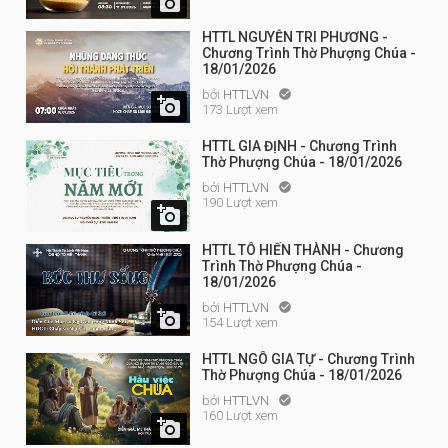

HTTL NGUYỄN TRI PHƯƠNG -
Chương Trình Thờ Phượng Chúa -
18/01/2026
bởi
HTTLVN


173 Lượt xem
HTTL GIA ĐỊNH - Chương Trình
Thờ Phượng Chúa - 18/01/2026
bởi
HTTLVN

190 Lượt xem

HTTL TÔ HIẾN THÀNH - Chương
Trình Thờ Phượng Chúa -
18/01/2026
bởi
HTTLVN


154 Lượt xem
HTTL NGÔ GIA TỰ - Chương Trình
Thờ Phượng Chúa - 18/01/2026
bởi
HTTLVN

160 Lượt xem
