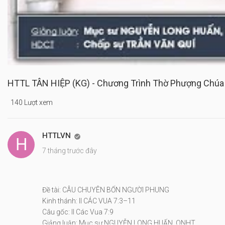
HTTL TÂN HIỆP (KG) - Chương Trình Thờ Phượng Chúa
140 Lượt xem
HTTLVN

7 tháng trước đây
Đề tài: CÂU CHUYÊN BỐN NGƯỜI PHUNG
Kinh thánh: II CÁC VUA 7:3–11
Câu gốc: II Các Vua 7:9
Giảng luận: Mục sư NGUYỄN LONG HUẤN, QNHT