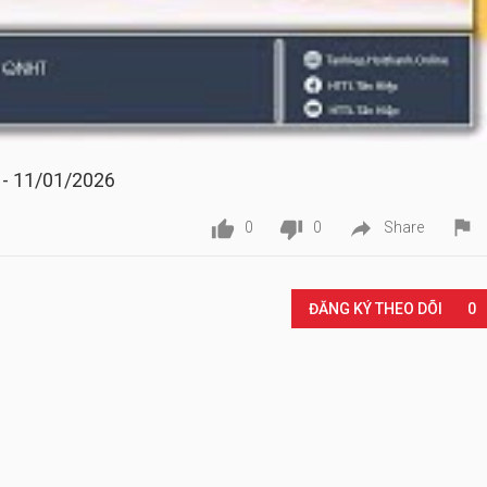
 - 11/01/2026




0
0
Share
Play
ĐĂNG KÝ THEO DÕI
0