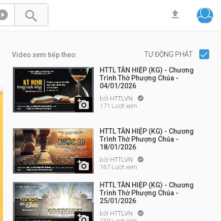



TỰ ĐỘNG PHÁT
Video xem tiếp theo:
HTTL TÂN HIỆP (KG) - Chương
Trình Thờ Phượng Chúa -
04/01/2026
bởi
HTTLVN


171 Lượt xem
HTTL TÂN HIỆP (KG) - Chương
Trình Thờ Phượng Chúa -
18/01/2026
bởi
HTTLVN


167 Lượt xem
HTTL TÂN HIỆP (KG) - Chương
Trình Thờ Phượng Chúa -
25/01/2026
bởi
HTTLVN


139 Lượt xem