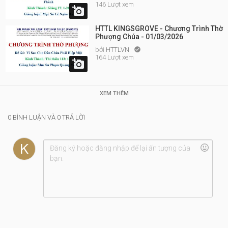
146 Lượt xem

HTTL KINGSGROVE - Chương Trình Thờ
Phượng Chúa - 01/03/2026
bởi
HTTLVN

164 Lượt xem

XEM THÊM
0 BÌNH LUẬN VÀ 0 TRẢ LỜI