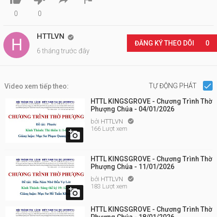
0
0
HTTLVN

ĐĂNG KÝ THEO DÕI
0
6 tháng trước đây
TỰ ĐỘNG PHÁT
Video xem tiếp theo:
HTTL KINGSGROVE - Chương Trình Thờ
Phượng Chúa - 04/01/2026
bởi
HTTLVN

166 Lượt xem

HTTL KINGSGROVE - Chương Trình Thờ
Phượng Chúa - 11/01/2026
bởi
HTTLVN

183 Lượt xem

HTTL KINGSGROVE - Chương Trình Thờ