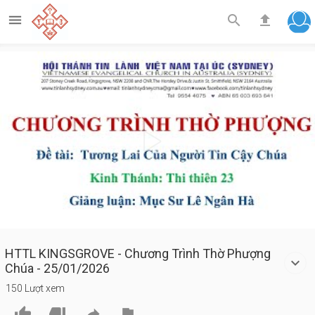



Play
Video
HTTL KINGSGROVE - Chương Trình Thờ Phượng
Chúa - 25/01/2026
150 Lượt xem



