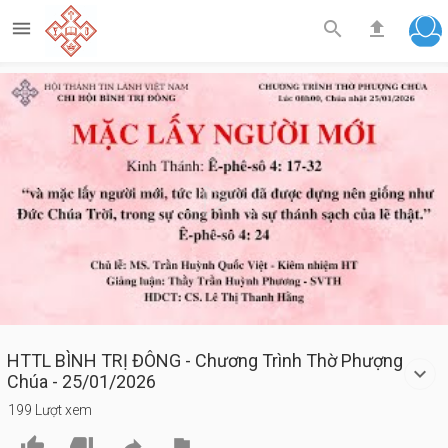



Play
Video
HTTL BÌNH TRỊ ĐÔNG - Chương Trình Thờ Phượng
Chúa - 25/01/2026
199 Lượt xem



