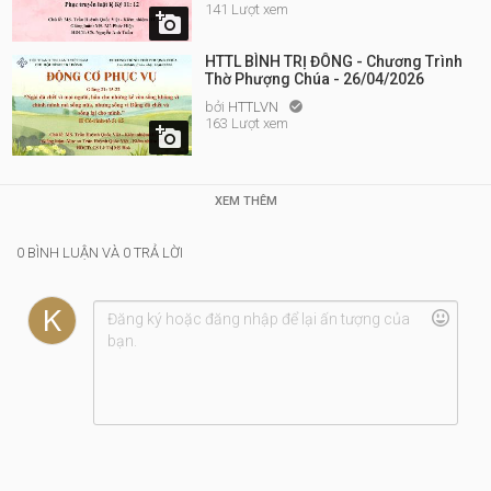
141 Lượt xem

HTTL BÌNH TRỊ ĐÔNG - Chương Trình
Thờ Phượng Chúa - 26/04/2026
bởi
HTTLVN

163 Lượt xem

XEM THÊM
0 BÌNH LUẬN VÀ 0 TRẢ LỜI