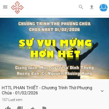



Play
Video
HTTL PHAN THIẾT - Chương Trình Thờ Phượng
Chúa - 01/02/2026
157 Lượt xem



