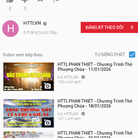
0
0
HTTLVN

ĐĂNG KÝ THEO DÕI
0
6 tháng trước đây
TỰ ĐỘNG PHÁT
Video xem tiếp theo:
HTTL PHAN THIẾT - Chương Trình Thờ
Phượng Chúa - 11/01/2026
bởi
HTTLVN

165 Lượt xem

HTTL PHAN THIẾT - Chương Trình Thờ
Phượng Chúa - 18/01/2026
bởi
HTTLVN

137 Lượt xem

HTTL PHAN THIẾT - Chương Trình Thờ