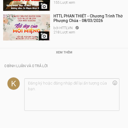
155 Lượt xem

HTTL PHAN THIẾT - Chương Trình Thờ
Phượng Chúa - 08/03/2026
bởi
HTTLVN

218 Lượt xem

XEM THÊM
0 BÌNH LUẬN VÀ 0 TRẢ LỜI