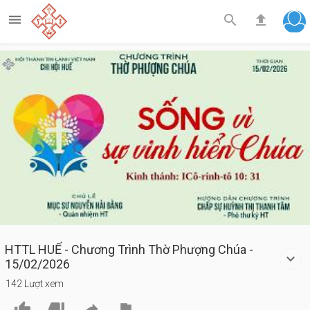



Play
Video
HTTL HUẾ - Chương Trình Thờ Phượng Chúa -
15/02/2026
142 Lượt xem



