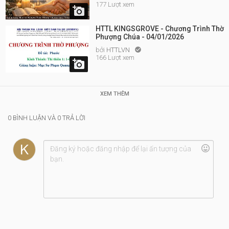
177 Lượt xem

HTTL KINGSGROVE - Chương Trình Thờ
Phượng Chúa - 04/01/2026
bởi
HTTLVN

166 Lượt xem

XEM THÊM
0 BÌNH LUẬN VÀ 0 TRẢ LỜI