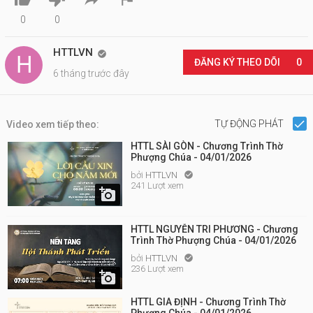
0
0
HTTLVN

ĐĂNG KÝ THEO DÕI
0
6 tháng trước đây
TỰ ĐỘNG PHÁT
Video xem tiếp theo:
HTTL SÀI GÒN - Chương Trình Thờ
Phượng Chúa - 04/01/2026
bởi
HTTLVN

241 Lượt xem

HTTL NGUYỄN TRI PHƯƠNG - Chương
Trình Thờ Phượng Chúa - 04/01/2026
bởi
HTTLVN

236 Lượt xem

HTTL GIA ĐỊNH - Chương Trình Thờ