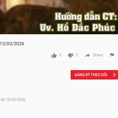
 15/03/2026




0
0
Share
Play
ĐĂNG KÝ THEO DÕI
0
Nhật 15/03/2026