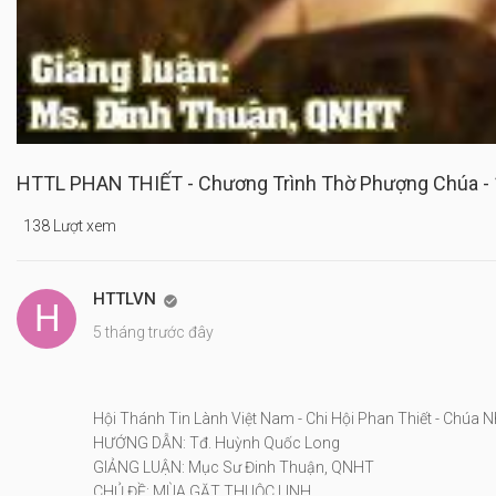
HTTL PHAN THIẾT - Chương Trình Thờ Phượng Chúa -
138 Lượt xem
HTTLVN

5 tháng trước đây
Hội Thánh Tin Lành Việt Nam - Chi Hội Phan Thiết - Chúa 
HƯỚNG DẪN: Tđ. Huỳnh Quốc Long
GIẢNG LUẬN: Mục Sư Đinh Thuận, QNHT
CHỦ ĐỀ: MÙA GẶT THUỘC LINH