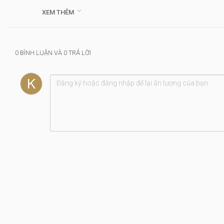
Kinh Thánh: Ma-thi-ơ 9:35-38

XEM THÊM
Thể loại :
Bình Thuận
0 BÌNH LUẬN VÀ 0 TRẢ LỜI